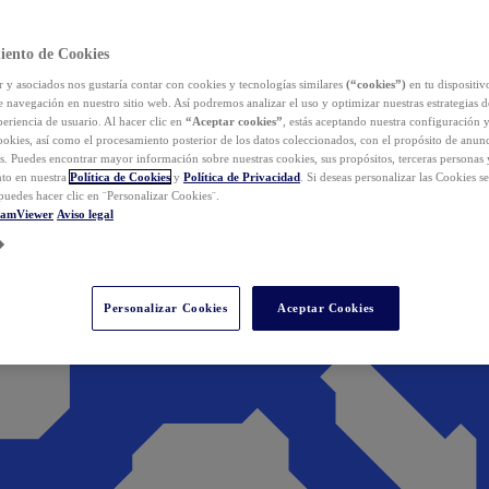
iento de Cookies
y asociados nos gustaría contar con cookies y tecnologías similares
(“cookies”)
en tu dispositiv
e navegación en nuestro sitio web. Así podremos analizar el uso y optimizar nuestras estrategias 
eriencia de usuario. Al hacer clic en
“Aceptar cookies”
, estás aceptando nuestra configuración 
cookies, así como el procesamiento posterior de los datos coleccionados, con el propósito de anun
s. Puedes encontrar mayor información sobre nuestras cookies, sus propósitos, terceras personas 
to en nuestra
Política de Cookies
y
Política de Privacidad
. Si deseas personalizar las Cookies s
puedes hacer clic en ¨Personalizar Cookies¨.
eamViewer
Aviso legal
Personalizar Cookies
Aceptar Cookies