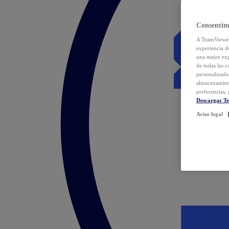
Consentim
A TeamViewer 
experiencia d
una mejor exp
de todas las 
personalizado
almacenamien
preferencias, 
Descargar T
Aviso legal