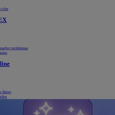
cción
EX
resuelve problemas
arias
line
 libres
giles