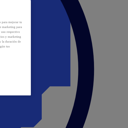
o para mejorar tu
de marketing para
y uso respectivo
cios y marketing
y la duración de
egún tus