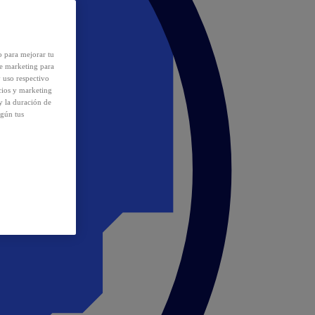
o para mejorar tu
de marketing para
y uso respectivo
cios y marketing
y la duración de
egún tus