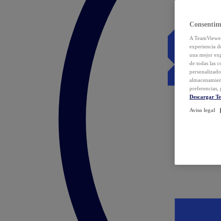
Consentim
A TeamViewer 
experiencia d
una mejor exp
de todas las 
personalizado
almacenamien
preferencias, 
Descargar T
Aviso legal