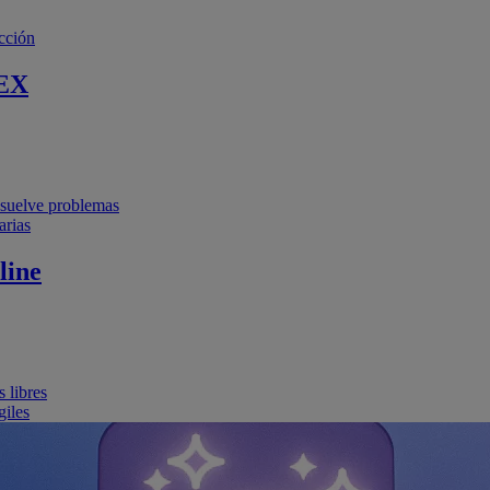
cción
EX
resuelve problemas
arias
line
 libres
giles