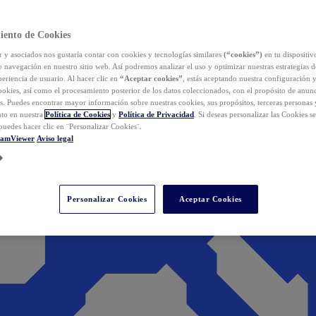
iento de Cookies
y asociados nos gustaría contar con cookies y tecnologías similares
(“cookies”)
en tu dispositiv
e navegación en nuestro sitio web. Así podremos analizar el uso y optimizar nuestras estrategias 
eriencia de usuario. Al hacer clic en
“Aceptar cookies”
, estás aceptando nuestra configuración 
cookies, así como el procesamiento posterior de los datos coleccionados, con el propósito de anun
s. Puedes encontrar mayor información sobre nuestras cookies, sus propósitos, terceras personas 
to en nuestra
Política de Cookies
y
Política de Privacidad
. Si deseas personalizar las Cookies s
puedes hacer clic en ¨Personalizar Cookies¨.
eamViewer
Aviso legal
Personalizar Cookies
Aceptar Cookies