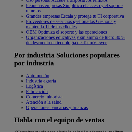
Uso personal
Accede a dispositivos remotos
Pequeñas empresas
Simplifica el acceso y el soporte
remotos
Grandes empresas
Escala y protege tu TI corporativa
Proveedores de servicios gestionados
Gestiona y
mantén la TI de tus clientes
OEM
Optimiza el soporte y las operaciones
Organizaciones educativas y sin ánimo de lucro
30 %
de descuento en tecnología de TeamViewer
Por industria
Soluciones populares
por industria
Automoción
Industria agraria
Logística
Fabricación
Comercio minorista
Atención a la salud
Operaciones bancarias y finanzas
Habla con el equipo de ventas