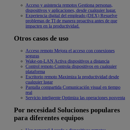
Acceso y asistencia remotos
Gestiona personas,
dispositivos y aplicaciones, desde cualquier lugar.
Experiencia digital del empleado (DEX)
Resuelve
problemas de TI de manera proactiva antes de que
impacten en la productividad.
Otros casos de uso
Acceso remoto
Mejora el acceso con conexiones
seguras
Wake-on-LAN
Activa dispositivos a distancia
Control remoto
Controla dispositivos en cualquier
plataforma
Escritorio remoto
Maximiza la productividad desde
cualquier lugar
Pantalla compartida
Comunicación visual en tiempo
real
Servicio inteligente
Optimiza las operaciones posventa
Por necesidad
Soluciones populares
para diferentes equipos