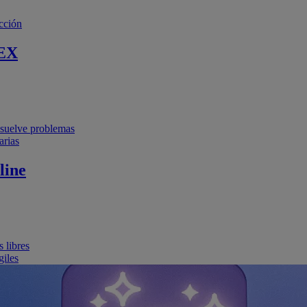
cción
EX
resuelve problemas
arias
line
 libres
giles