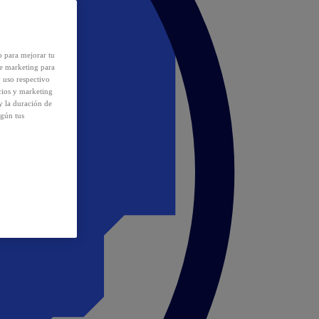
o para mejorar tu
de marketing para
y uso respectivo
cios y marketing
y la duración de
egún tus