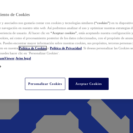
iento de Cookies
y asociados nos gustaría contar con cookies y tecnologías similares
(“cookies”)
en tu dispositiv
e navegación en nuestro sitio web. Así podremos analizar el uso y optimizar nuestras estrategias 
eriencia de usuario. Al hacer clic en
“Aceptar cookies”
, estás aceptando nuestra configuración 
cookies, así como el procesamiento posterior de los datos coleccionados, con el propósito de anun
s. Puedes encontrar mayor información sobre nuestras cookies, sus propósitos, terceras personas 
to en nuestra
Política de Cookies
y
Política de Privacidad
. Si deseas personalizar las Cookies s
puedes hacer clic en ¨Personalizar Cookies¨.
eamViewer
Aviso legal
Personalizar Cookies
Aceptar Cookies