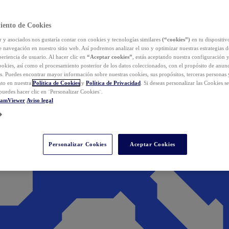
iento de Cookies
y asociados nos gustaría contar con cookies y tecnologías similares
(“cookies”)
en tu dispositiv
e navegación en nuestro sitio web. Así podremos analizar el uso y optimizar nuestras estrategias 
eriencia de usuario. Al hacer clic en
“Aceptar cookies”
, estás aceptando nuestra configuración 
cookies, así como el procesamiento posterior de los datos coleccionados, con el propósito de anun
s. Puedes encontrar mayor información sobre nuestras cookies, sus propósitos, terceras personas 
to en nuestra
Política de Cookies
y
Política de Privacidad
. Si deseas personalizar las Cookies s
puedes hacer clic en ¨Personalizar Cookies¨.
eamViewer
Aviso legal
Personalizar Cookies
Aceptar Cookies