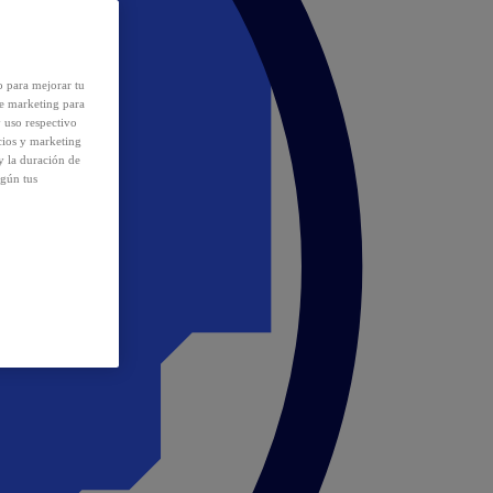
o para mejorar tu
de marketing para
y uso respectivo
cios y marketing
y la duración de
egún tus