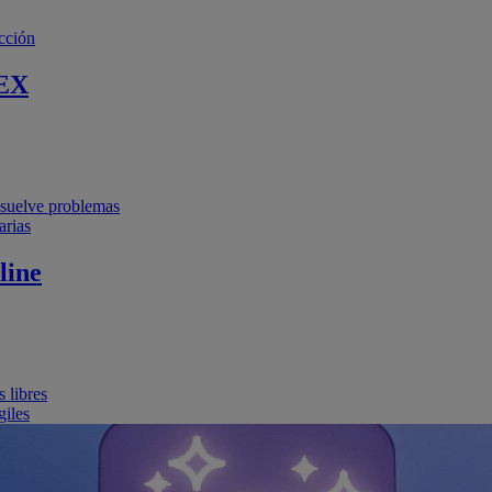
cción
EX
resuelve problemas
arias
line
 libres
giles