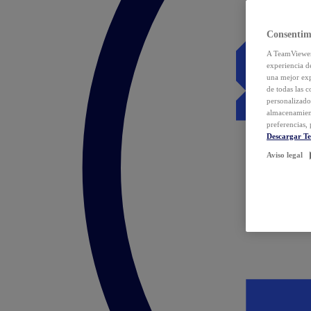
Consentim
A TeamViewer 
experiencia d
una mejor exp
de todas las 
personalizado
almacenamien
preferencias, 
Descargar T
Aviso legal