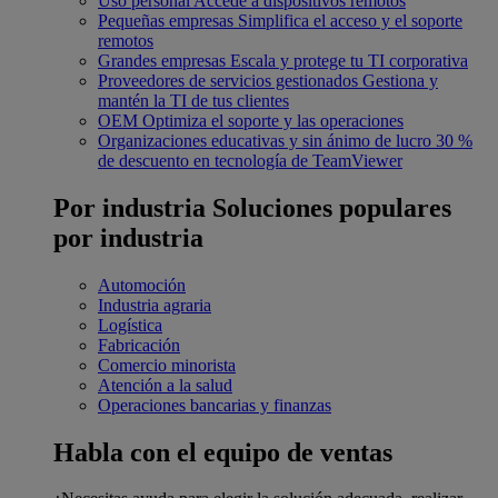
Uso personal
Accede a dispositivos remotos
Pequeñas empresas
Simplifica el acceso y el soporte
remotos
Grandes empresas
Escala y protege tu TI corporativa
Proveedores de servicios gestionados
Gestiona y
mantén la TI de tus clientes
OEM
Optimiza el soporte y las operaciones
Organizaciones educativas y sin ánimo de lucro
30 %
de descuento en tecnología de TeamViewer
Por industria
Soluciones populares
por industria
Automoción
Industria agraria
Logística
Fabricación
Comercio minorista
Atención a la salud
Operaciones bancarias y finanzas
Habla con el equipo de ventas