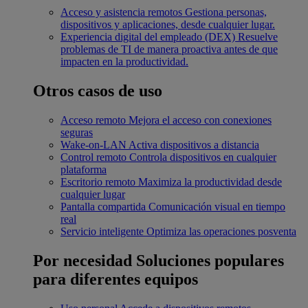
Acceso y asistencia remotos
Gestiona personas,
dispositivos y aplicaciones, desde cualquier lugar.
Experiencia digital del empleado (DEX)
Resuelve
problemas de TI de manera proactiva antes de que
impacten en la productividad.
Otros casos de uso
Acceso remoto
Mejora el acceso con conexiones
seguras
Wake-on-LAN
Activa dispositivos a distancia
Control remoto
Controla dispositivos en cualquier
plataforma
Escritorio remoto
Maximiza la productividad desde
cualquier lugar
Pantalla compartida
Comunicación visual en tiempo
real
Servicio inteligente
Optimiza las operaciones posventa
Por necesidad
Soluciones populares
para diferentes equipos