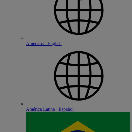
Americas - English
América Latina - Español