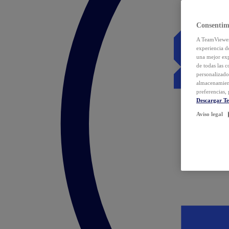
Consentim
A TeamViewer 
experiencia d
una mejor exp
de todas las 
personalizado
almacenamien
preferencias, 
Descargar T
Aviso legal