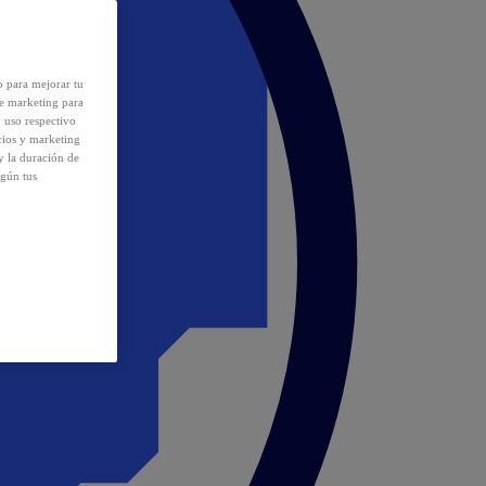
o para mejorar tu
de marketing para
y uso respectivo
cios y marketing
y la duración de
egún tus