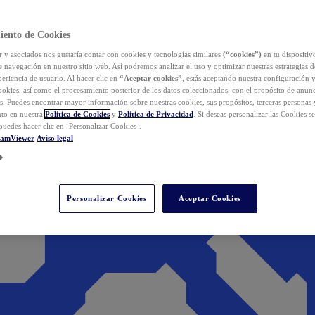
iento de Cookies
y asociados nos gustaría contar con cookies y tecnologías similares
(“cookies”)
en tu dispositiv
e navegación en nuestro sitio web. Así podremos analizar el uso y optimizar nuestras estrategias 
eriencia de usuario. Al hacer clic en
“Aceptar cookies”
, estás aceptando nuestra configuración 
cookies, así como el procesamiento posterior de los datos coleccionados, con el propósito de anun
s. Puedes encontrar mayor información sobre nuestras cookies, sus propósitos, terceras personas 
to en nuestra
Política de Cookies
y
Política de Privacidad
. Si deseas personalizar las Cookies s
puedes hacer clic en ¨Personalizar Cookies¨.
eamViewer
Aviso legal
Personalizar Cookies
Aceptar Cookies