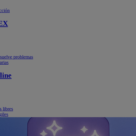
cción
EX
resuelve problemas
arias
line
 libres
giles