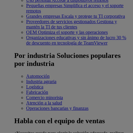
Uso personal
Accede a dispositivos remotos
Pequeñas empresas
Simplifica el acceso y el soporte
remotos
Grandes empresas
Escala y protege tu TI corporativa
Proveedores de servicios gestionados
Gestiona y
mantén la TI de tus clientes
OEM
Optimiza el soporte y las operaciones
Organizaciones educativas y sin ánimo de lucro
30 %
de descuento en tecnología de TeamViewer
Por industria
Soluciones populares
por industria
Automoción
Industria agraria
Logística
Fabricación
Comercio minorista
Atención a la salud
Operaciones bancarias y finanzas
Habla con el equipo de ventas