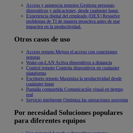
Acceso y asistencia remotos
Gestiona personas,
dispositivos y aplicaciones, desde cualquier lugar.
Experiencia digital del empleado (DEX)
Resuelve
problemas de TI de manera proactiva antes de que
impacten en la productividad.
Otros casos de uso
Acceso remoto
Mejora el acceso con conexiones
seguras
Wake-on-LAN
Activa dispositivos a distancia
Control remoto
Controla dispositivos en cualquier
plataforma
Escritorio remoto
Maximiza la productividad desde
cualquier lugar
Pantalla compartida
Comunicación visual en tiempo
real
Servicio inteligente
Optimiza las operaciones posventa
Por necesidad
Soluciones populares
para diferentes equipos