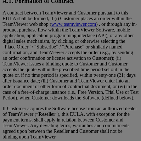
A.1. Formation of Contract
A contract between TeamViewer and Customer pursuant to this
EULA shall be formed, if (i) Customer places an order within the
TeamViewer web shop (
www.teamviewer.com
) , or through any in-
product purchase flow within the TeamViewer Software, mobile
application, application programming interface (API), or any other
digital sales mechanism, by clicking or otherwise selecting the
“Place Order” / “Subscribe” / “Purchase” or similarly named
confirmation, and TeamViewer accepts the order (e.g., by sending
an order confirmation or license activation to Customer); (ii)
TeamViewer issues a binding quote to Customer and Customer
accepts the quote within the prescribed time period set out in the
quote or, if no time period is specified, within twenty-one (21) days
after issuance date; (iii) Customer and TeamViewer enter into an
order document or other form of contractual document; or (iv) in the
case of a free-of-charge instance (i.e., Free Version, Trial Use or Test
Period), when Customer downloads the Software (defined below).
If Customer acquires the Software license from an authorized dealer
of TeamViewer (“
Reseller
”), this EULA, with exception for the
payment terms, shall apply in relation between Customer and
TeamViewer. Any deviating terms, warranties and commitments
agreed upon between the Reseller and Customer shall not be
binding upon TeamViewer.