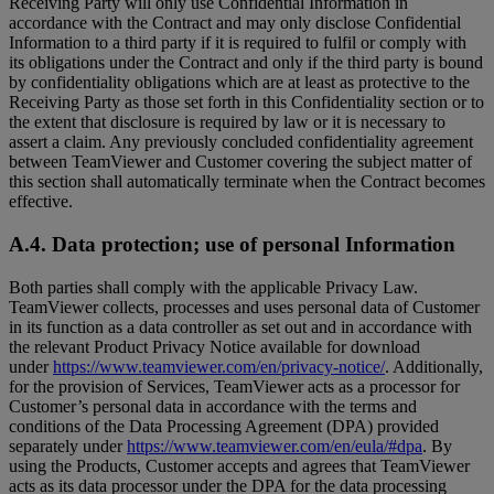
Receiving Party will only use Confidential Information in
accordance with the Contract and may only disclose Confidential
Information to a third party if it is required to fulfil or comply with
its obligations under the Contract and only if the third party is bound
by confidentiality obligations which are at least as protective to the
Receiving Party as those set forth in this Confidentiality section or to
the extent that disclosure is required by law or it is necessary to
assert a claim. Any previously concluded confidentiality agreement
between TeamViewer and Customer covering the subject matter of
this section shall automatically terminate when the Contract becomes
effective.
A.4. Data protection; use of personal Information
Both parties shall comply with the applicable Privacy Law.
TeamViewer collects, processes and uses personal data of Customer
in its function as a data controller as set out and in accordance with
the relevant Product Privacy Notice available for download
under
https://www.teamviewer.com/en/privacy-notice/
. Additionally,
for the provision of Services, TeamViewer acts as a processor for
Customer’s personal data in accordance with the terms and
conditions of the Data Processing Agreement (DPA) provided
separately under
https://www.teamviewer.com/en/eula/#dpa
. By
using the Products, Customer accepts and agrees that TeamViewer
acts as its data processor under the DPA for the data processing