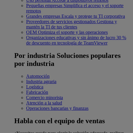
Uso personal
Accede a dispositivos remotos
Pequeñas empresas
Simplifica el acceso y el soporte
remotos
Grandes empresas
Escala y protege tu TI corporativa
Proveedores de servicios gestionados
Gestiona y
mantén la TI de tus clientes
OEM
Optimiza el soporte y las operaciones
Organizaciones educativas y sin ánimo de lucro
30 %
de descuento en tecnología de TeamViewer
Por industria
Soluciones populares
por industria
Automoción
Industria agraria
Logística
Fabricación
Comercio minorista
Atención a la salud
Operaciones bancarias y finanzas
Habla con el equipo de ventas