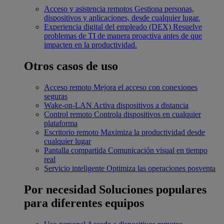
Acceso y asistencia remotos
Gestiona personas,
dispositivos y aplicaciones, desde cualquier lugar.
Experiencia digital del empleado (DEX)
Resuelve
problemas de TI de manera proactiva antes de que
impacten en la productividad.
Otros casos de uso
Acceso remoto
Mejora el acceso con conexiones
seguras
Wake-on-LAN
Activa dispositivos a distancia
Control remoto
Controla dispositivos en cualquier
plataforma
Escritorio remoto
Maximiza la productividad desde
cualquier lugar
Pantalla compartida
Comunicación visual en tiempo
real
Servicio inteligente
Optimiza las operaciones posventa
Por necesidad
Soluciones populares
para diferentes equipos