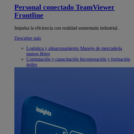
Personal conectado
TeamViewer
Frontline
Impulsa la eficiencia con realidad aumentada industrial.
Descubre más
Logística y almacenamiento
Manejo de mercadería
manos libres
Contratación y capacitación
Incorporación y formación
ágiles