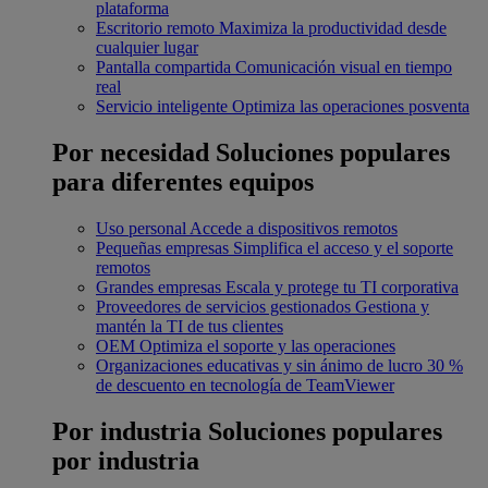
plataforma
Escritorio remoto
Maximiza la productividad desde
cualquier lugar
Pantalla compartida
Comunicación visual en tiempo
real
Servicio inteligente
Optimiza las operaciones posventa
Por necesidad
Soluciones populares
para diferentes equipos
Uso personal
Accede a dispositivos remotos
Pequeñas empresas
Simplifica el acceso y el soporte
remotos
Grandes empresas
Escala y protege tu TI corporativa
Proveedores de servicios gestionados
Gestiona y
mantén la TI de tus clientes
OEM
Optimiza el soporte y las operaciones
Organizaciones educativas y sin ánimo de lucro
30 %
de descuento en tecnología de TeamViewer
Por industria
Soluciones populares
por industria