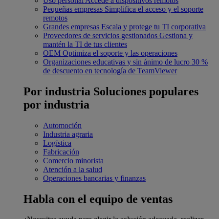
Uso personal
Accede a dispositivos remotos
Pequeñas empresas
Simplifica el acceso y el soporte
remotos
Grandes empresas
Escala y protege tu TI corporativa
Proveedores de servicios gestionados
Gestiona y
mantén la TI de tus clientes
OEM
Optimiza el soporte y las operaciones
Organizaciones educativas y sin ánimo de lucro
30 %
de descuento en tecnología de TeamViewer
Por industria
Soluciones populares
por industria
Automoción
Industria agraria
Logística
Fabricación
Comercio minorista
Atención a la salud
Operaciones bancarias y finanzas
Habla con el equipo de ventas