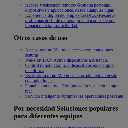
Acceso y asistencia remotos
Gestiona personas,
dispositivos y aplicaciones, desde cualquier lugar.
Experiencia digital del empleado (DEX)
Resuelve
problemas de TI de manera proactiva antes de que
impacten en la productividad.
Otros casos de uso
Acceso remoto
Mejora el acceso con conexiones
seguras
Wake-on-LAN
Activa dispositivos a distancia
Control remoto
Controla dispositivos en cualquier
plataforma
Escritorio remoto
Maximiza la productividad desde
cualquier lugar
Pantalla compartida
Comunicación visual en tiempo
real
Servicio inteligente
Optimiza las operaciones posventa
Por necesidad
Soluciones populares
para diferentes equipos