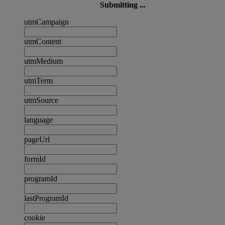
Submitting ...
utmCampaign
utmContent
utmMedium
utmTerm
utmSource
language
pageUrl
formId
programId
lastProgramId
cookie