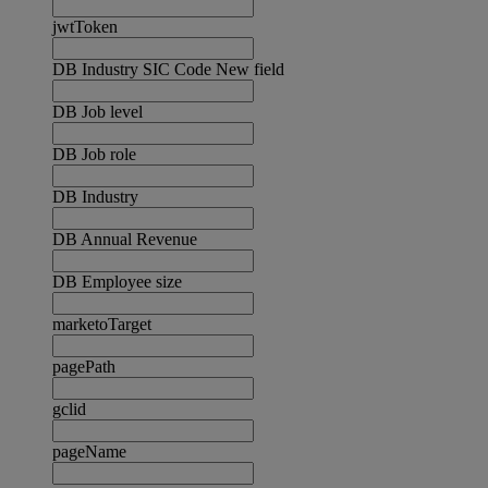
jwtToken
DB Industry SIC Code New field
DB Job level
DB Job role
DB Industry
DB Annual Revenue
DB Employee size
marketoTarget
pagePath
gclid
pageName