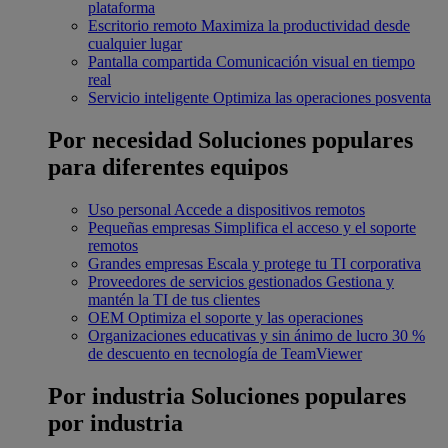
plataforma
Escritorio remoto
Maximiza la productividad desde
cualquier lugar
Pantalla compartida
Comunicación visual en tiempo
real
Servicio inteligente
Optimiza las operaciones posventa
Por necesidad
Soluciones populares
para diferentes equipos
Uso personal
Accede a dispositivos remotos
Pequeñas empresas
Simplifica el acceso y el soporte
remotos
Grandes empresas
Escala y protege tu TI corporativa
Proveedores de servicios gestionados
Gestiona y
mantén la TI de tus clientes
OEM
Optimiza el soporte y las operaciones
Organizaciones educativas y sin ánimo de lucro
30 %
de descuento en tecnología de TeamViewer
Por industria
Soluciones populares
por industria