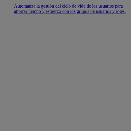
Automatiza la gestión del ciclo de vida de los usuarios para
ahorrar tiempo y esfuerzo con los grupos de usuarios y roles.