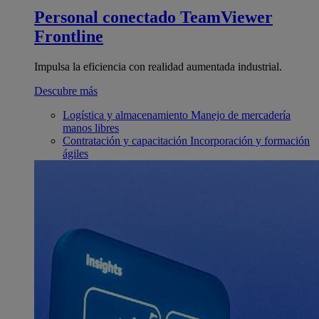
Personal conectado
TeamViewer
Frontline
Impulsa la eficiencia con realidad aumentada industrial.
Descubre más
Logística y almacenamiento
Manejo de mercadería
manos libres
Contratación y capacitación
Incorporación y formación
ágiles