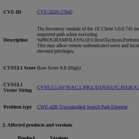
CVE-ID
CVE-2020-27645
The Inventory module of the 1E Client 5.0.0.745 do
unquoted path when executing
Description
%PROGRAMFILES%\1E\Client\Tachyon.Performan
This may allow remote authenticated users and local
elevated privileges.
CVSS3.1
Score
Base Score 8.8 (High)
CVSS3.1
CVSS:3.1/AV:N/AC:L/PR:L/UI:N/S:U/C:H/I:H/A
Vector String
Problem type
CWE-428: Uncontrolled Search Path Element
2. Affected products and versions
Product
Versions