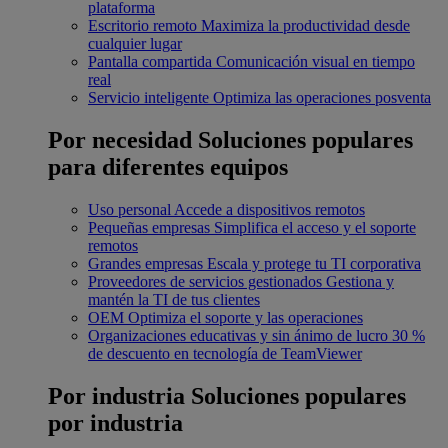
plataforma
Escritorio remoto
Maximiza la productividad desde
cualquier lugar
Pantalla compartida
Comunicación visual en tiempo
real
Servicio inteligente
Optimiza las operaciones posventa
Por necesidad
Soluciones populares
para diferentes equipos
Uso personal
Accede a dispositivos remotos
Pequeñas empresas
Simplifica el acceso y el soporte
remotos
Grandes empresas
Escala y protege tu TI corporativa
Proveedores de servicios gestionados
Gestiona y
mantén la TI de tus clientes
OEM
Optimiza el soporte y las operaciones
Organizaciones educativas y sin ánimo de lucro
30 %
de descuento en tecnología de TeamViewer
Por industria
Soluciones populares
por industria