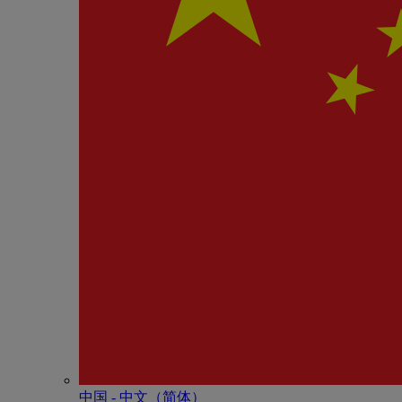
中国 - 中⽂（简体）