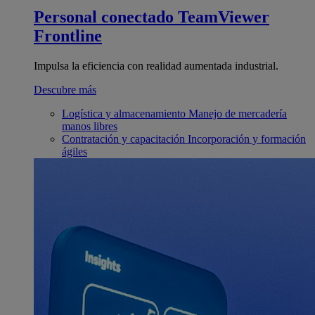
Personal conectado
TeamViewer
Frontline
Impulsa la eficiencia con realidad aumentada industrial.
Descubre más
Logística y almacenamiento
Manejo de mercadería
manos libres
Contratación y capacitación
Incorporación y formación
ágiles