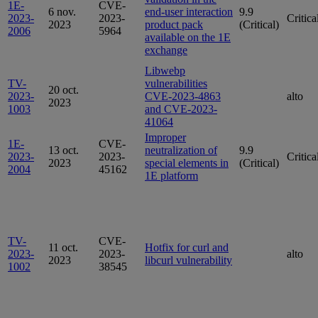
1E-
CVE-
6 nov.
end-user interaction
9.9
2023-
2023-
Critica
2023
product pack
(Critical)
2006
5964
available on the 1E
exchange
Libwebp
TV-
vulnerabilities
20 oct.
2023-
CVE-2023-4863
alto
2023
1003
and CVE-2023-
41064
Improper
1E-
CVE-
13 oct.
neutralization of
9.9
2023-
2023-
Critica
2023
special elements in
(Critical)
2004
45162
1E platform
TV-
CVE-
11 oct.
Hotfix for curl and
2023-
2023-
alto
2023
libcurl vulnerability
1002
38545