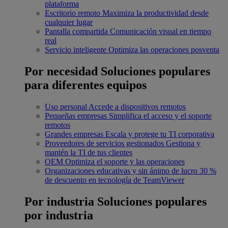
plataforma
Escritorio remoto
Maximiza la productividad desde
cualquier lugar
Pantalla compartida
Comunicación visual en tiempo
real
Servicio inteligente
Optimiza las operaciones posventa
Por necesidad
Soluciones populares
para diferentes equipos
Uso personal
Accede a dispositivos remotos
Pequeñas empresas
Simplifica el acceso y el soporte
remotos
Grandes empresas
Escala y protege tu TI corporativa
Proveedores de servicios gestionados
Gestiona y
mantén la TI de tus clientes
OEM
Optimiza el soporte y las operaciones
Organizaciones educativas y sin ánimo de lucro
30 %
de descuento en tecnología de TeamViewer
Por industria
Soluciones populares
por industria