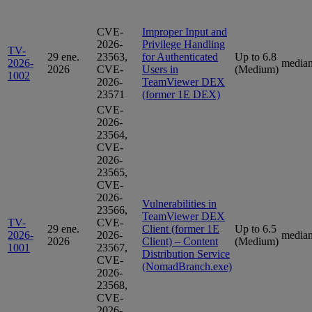
CVE-
Improper Input and
2026-
Privilege Handling
TV-
29 ene.
23563,
for Authenticated
Up to 6.8
2026-
media
2026
CVE-
Users in
(Medium)
1002
2026-
TeamViewer DEX
23571
(former 1E DEX)
CVE-
2026-
23564,
CVE-
2026-
23565,
CVE-
2026-
Vulnerabilities in
23566,
TeamViewer DEX
TV-
CVE-
29 ene.
Client (former 1E
Up to 6.5
2026-
2026-
media
2026
Client) – Content
(Medium)
1001
23567,
Distribution Service
CVE-
(NomadBranch.exe)
2026-
23568,
CVE-
2026-