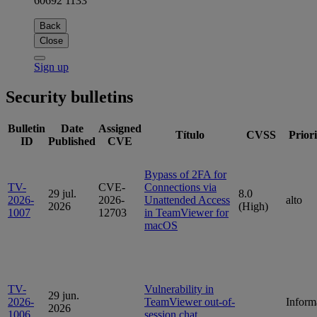
60692 1133
Back
Close
Sign up
Security bulletins
Bulletin
Date
Assigned
Título
CVSS
Prior
ID
Published
CVE
Bypass of 2FA for
TV-
CVE-
Connections via
29 jul.
8.0
2026-
2026-
Unattended Access
alto
2026
(High)
1007
12703
in TeamViewer for
macOS
TV-
Vulnerability in
29 jun.
2026-
TeamViewer out-of-
Inform
2026
1006
session chat