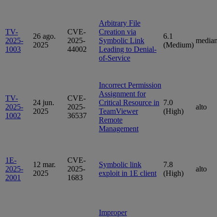
Arbitrary File
TV-
CVE-
Creation via
26 ago.
6.1
2025-
2025-
Symbolic Link
media
2025
(Medium)
1003
44002
Leading to Denial-
of-Service
Incorrect Permission
Assignment for
TV-
CVE-
24 jun.
Critical Resource in
7.0
2025-
2025-
alto
2025
TeamViewer
(High)
1002
36537
Remote
Management
1E-
CVE-
12 mar.
Symbolic link
7.8
2025-
2025-
alto
2025
exploit in 1E client
(High)
2001
1683
Improper