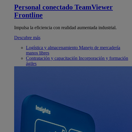
Personal conectado
TeamViewer
Frontline
Impulsa la eficiencia con realidad aumentada industrial.
Descubre más
Logística y almacenamiento
Manejo de mercadería
manos libres
Contratación y capacitación
Incorporación y formación
ágiles