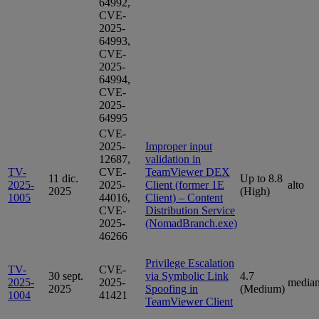
64992,
CVE-
2025-
64993,
CVE-
2025-
64994,
CVE-
2025-
64995
CVE-
2025-
Improper input
12687,
validation in
TV-
CVE-
TeamViewer DEX
11 dic.
Up to 8.8
2025-
2025-
Client (former 1E
alto
2025
(High)
1005
44016,
Client) – Content
CVE-
Distribution Service
2025-
(NomadBranch.exe)
46266
Privilege Escalation
TV-
CVE-
30 sept.
via Symbolic Link
4.7
2025-
2025-
media
2025
Spoofing in
(Medium)
1004
41421
TeamViewer Client