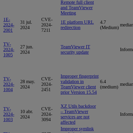
Remote full client
and TeamViewer
Meeting
1E-
CVE-
31 jul.
1E platform URL
4.7
2024-
2024-
media
2024
redirection
(Medium)
2001
7211
TV-
27 jun.
TeamViewer IT
2024-
Inform
2024
security update
1005
Improper fingerprint
TV-
CVE-
28 may.
validation in
6.4
2024-
2024-
media
2024
TeamViewer client
(medium)
1004
2451
prior Version 15.54
XZ Utils backdoor
TV-
CVE-
10 abr.
– TeamViewer
2024-
2024-
Inform
2024
services are not
1003
3094
affected
Improper symlink