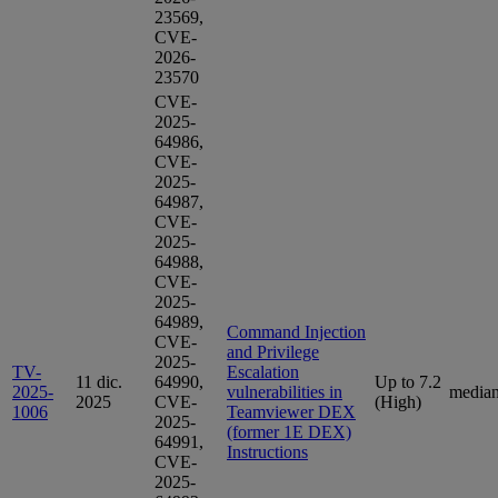
23569,
CVE-
2026-
23570
CVE-
2025-
64986,
CVE-
2025-
64987,
CVE-
2025-
64988,
CVE-
2025-
64989,
Command Injection
CVE-
and Privilege
2025-
TV-
Escalation
11 dic.
64990,
Up to 7.2
2025-
vulnerabilities in
media
2025
CVE-
(High)
1006
Teamviewer DEX
2025-
(former 1E DEX)
64991,
Instructions
CVE-
2025-