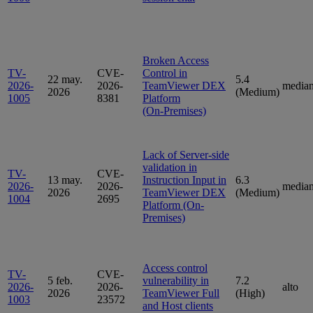
Broken Access
TV-
CVE-
Control in
22 may.
5.4
2026-
2026-
TeamViewer DEX
media
2026
(Medium)
1005
8381
Platform
(On‑Premises)
Lack of Server-side
validation in
TV-
CVE-
13 may.
Instruction Input in
6.3
2026-
2026-
media
2026
TeamViewer DEX
(Medium)
1004
2695
Platform (On-
Premises)
Access control
TV-
CVE-
5 feb.
vulnerability in
7.2
2026-
2026-
alto
2026
TeamViewer Full
(High)
1003
23572
and Host clients