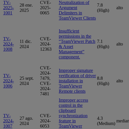
TV-
CVE-
Neutralization of
28 ene.
7.8
2025-
2025-
Argument
alto
2025
(High)
1001
0065
Delimiters in
TeamViewer Clients
Insufficient
permissions in the
TV-
CVE-
11 dic.
“TeamViewer Patch
7.1
2024-
2024-
alto
2024
& Asset
(High)
1008
12363
Management”
component.
CVE-
Improper signature
2024-
TV-
verification of driver
25 sept.
7479,
8.8
2024-
installation in
alto
2024
CVE-
(High)
1006
TeamViewer
2024-
Remote clients
7481
Improper access
control in the
clipboard
TV-
CVE-
synchronization
27 ago.
4.3
2024-
2024-
feature in
media
2024
(Medium)
1007
6053
TeamViewer