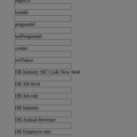
pageUrl
formId
programId
lastProgramId
cookie
jwtToken
DB Industry SIC Code New field
DB Job level
DB Job role
DB Industry
DB Annual Revenue
DB Employee size