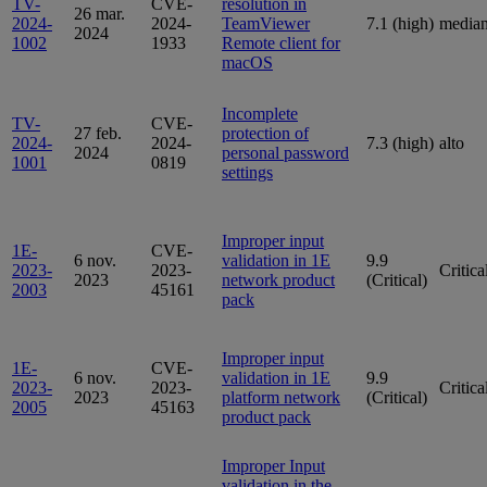
TV-
CVE-
resolution in
26 mar.
2024-
2024-
TeamViewer
7.1 (high)
media
2024
1002
1933
Remote client for
macOS
Incomplete
TV-
CVE-
27 feb.
protection of
2024-
2024-
7.3 (high)
alto
2024
personal password
1001
0819
settings
Improper input
1E-
CVE-
6 nov.
validation in 1E
9.9
2023-
2023-
Critica
2023
network product
(Critical)
2003
45161
pack
Improper input
1E-
CVE-
6 nov.
validation in 1E
9.9
2023-
2023-
Critica
2023
platform network
(Critical)
2005
45163
product pack
Improper Input
validation in the