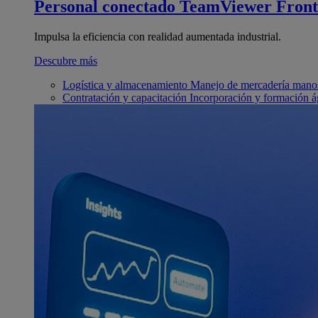
Personal conectado
TeamViewer Front
Impulsa la eficiencia con realidad aumentada industrial.
Descubre más
Logística y almacenamiento
Manejo de mercadería manos
Contratación y capacitación
Incorporación y formación á