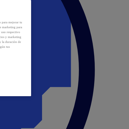
o para mejorar tu
de marketing para
y uso respectivo
cios y marketing
y la duración de
egún tus