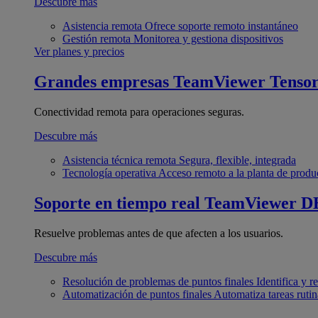
Descubre más
Asistencia remota
Ofrece soporte remoto instantáneo
Gestión remota
Monitorea y gestiona dispositivos
Ver planes y precios
Grandes empresas
TeamViewer Tenso
Conectividad remota para operaciones seguras.
Descubre más
Asistencia técnica remota
Segura, flexible, integrada
Tecnología operativa
Acceso remoto a la planta de produ
Soporte en tiempo real
TeamViewer D
Resuelve problemas antes de que afecten a los usuarios.
Descubre más
Resolución de problemas de puntos finales
Identifica y 
Automatización de puntos finales
Automatiza tareas rutin