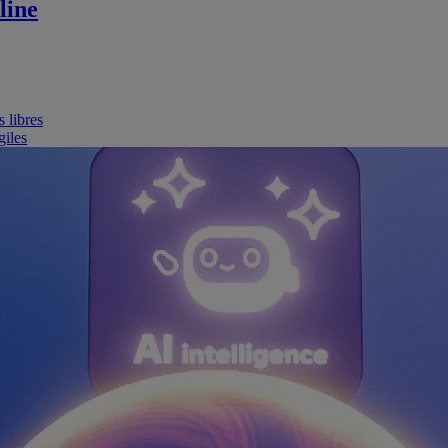
line
 libres
giles