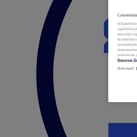
Consentim
A TeamViewer 
experiencia d
una mejor exp
de todas las 
personalizado
almacenamien
preferencias, 
Descargar T
Aviso legal