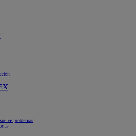
r
cción
EX
resuelve problemas
arias