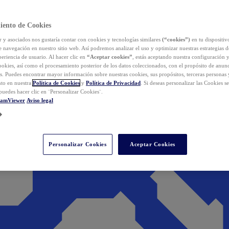
iento de Cookies
y asociados nos gustaría contar con cookies y tecnologías similares
(“cookies”)
en tu dispositiv
e navegación en nuestro sitio web. Así podremos analizar el uso y optimizar nuestras estrategias 
eriencia de usuario. Al hacer clic en
“Aceptar cookies”
, estás aceptando nuestra configuración 
cookies, así como el procesamiento posterior de los datos coleccionados, con el propósito de anun
s. Puedes encontrar mayor información sobre nuestras cookies, sus propósitos, terceras personas 
to en nuestra
Política de Cookies
y
Política de Privacidad
. Si deseas personalizar las Cookies s
puedes hacer clic en ¨Personalizar Cookies¨.
eamViewer
Aviso legal
Personalizar Cookies
Aceptar Cookies