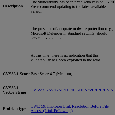
The vulnerability has been fixed with version 15.70.
Description
We recommend updating to the latest available
version.
The presence of adequate malware protection (e.g.,
Microsoft Defender in standard settings) should
prevent exploitation.
At this time, there is no indication that this
vulnerability has been exploited in the wild.
CVSS3.1
Score
Base Score 4.7 (Medium)
CVSS3.1
CVSS:3.1/AV:L/AC:H/PR:L/UI:N/S:U/C:H/I:N/A
Vector String
CWE-59: Improper Link Resolution Before File
Problem type
Access ('Link Following')