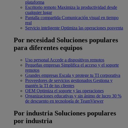
plataforma
Escritorio remoto
Maximiza la productividad desde
cualquier lugar
Pantalla compartida
Comunicación visual en tiempo
real
Servicio inteligente
Optimiza las operaciones posventa
Por necesidad
Soluciones populares
para diferentes equipos
Uso personal
Accede a dispositivos remotos
Pequeñas empresas
Simplifica el acceso y el soporte
remotos
Grandes empresas
Escala y protege tu TI corporativa
Proveedores de servicios gestionados
Gestiona y
mantén la TI de tus clientes
OEM
Optimiza el soporte y las operaciones
Organizaciones educativas y sin ánimo de lucro
30 %
de descuento en tecnología de TeamViewer
Por industria
Soluciones populares
por industria