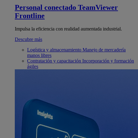
Personal conectado
TeamViewer
Frontline
Impulsa la eficiencia con realidad aumentada industrial.
Descubre más
Logística y almacenamiento
Manejo de mercadería
manos libres
Contratación y capacitación
Incorporación y formación
ágiles