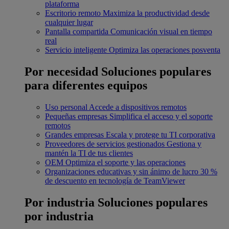
plataforma
Escritorio remoto
Maximiza la productividad desde
cualquier lugar
Pantalla compartida
Comunicación visual en tiempo
real
Servicio inteligente
Optimiza las operaciones posventa
Por necesidad
Soluciones populares
para diferentes equipos
Uso personal
Accede a dispositivos remotos
Pequeñas empresas
Simplifica el acceso y el soporte
remotos
Grandes empresas
Escala y protege tu TI corporativa
Proveedores de servicios gestionados
Gestiona y
mantén la TI de tus clientes
OEM
Optimiza el soporte y las operaciones
Organizaciones educativas y sin ánimo de lucro
30 %
de descuento en tecnología de TeamViewer
Por industria
Soluciones populares
por industria