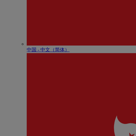
中国 - 中⽂（简体）