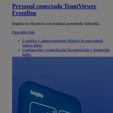
Personal conectado
TeamViewer
Frontline
Impulsa la eficiencia con realidad aumentada industrial.
Descubre más
Logística y almacenamiento
Manejo de mercadería
manos libres
Contratación y capacitación
Incorporación y formación
ágiles