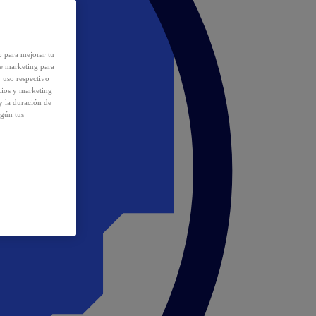
o para mejorar tu
de marketing para
y uso respectivo
cios y marketing
y la duración de
egún tus