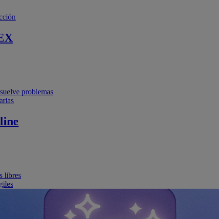
cción
EX
resuelve problemas
arias
line
 libres
giles