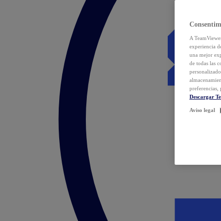
Consentim
A TeamViewer 
experiencia d
una mejor exp
de todas las 
personalizado
almacenamien
preferencias, 
Descargar T
Aviso legal