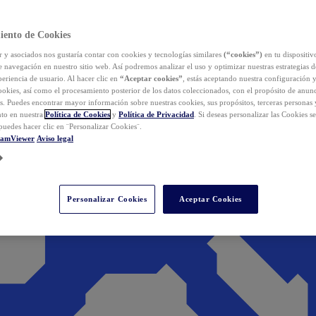
iento de Cookies
y asociados nos gustaría contar con cookies y tecnologías similares
(“cookies”)
en tu dispositiv
e navegación en nuestro sitio web. Así podremos analizar el uso y optimizar nuestras estrategias 
eriencia de usuario. Al hacer clic en
“Aceptar cookies”
, estás aceptando nuestra configuración 
cookies, así como el procesamiento posterior de los datos coleccionados, con el propósito de anun
s. Puedes encontrar mayor información sobre nuestras cookies, sus propósitos, terceras personas 
to en nuestra
Política de Cookies
y
Política de Privacidad
. Si deseas personalizar las Cookies s
puedes hacer clic en ¨Personalizar Cookies¨.
eamViewer
Aviso legal
Personalizar Cookies
Aceptar Cookies