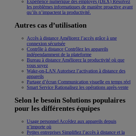
Expérience numérique des employés (DEX)
Résolvez
les problèmes informatiques de manière proactive avant
qu’ils n’impactent la productivité.
Autres cas d’utilisation
Accès à distance
Améliorez l’accès grâce à une
connexion sécurisée
Contrôle à distance
Contrôlez les appareils
indépendamment de la plateforme
Bureau à distance
Améliorez la productivité où que
vous soyez
Wake-on-LAN
Autorisez l’activation à distance des
appareils
Partage d’écran
Communication visuelle en temps réel
Smart Service
Rationalisez les opérations après-vente
Selon le besoin
Solutions populaires
pour les différentes équipes
Usage personnel
Accédez aux appareils depuis
n’importe où
Petites entreprises
Simplifiez l’accès à distance et la