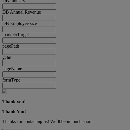
DB Industry
DB Annual Revenue
DB Employee size
marketoTarget
pagePath
gclid
pageName
formType
Thank you!
Thank You!
Thanks for contacting us! We´ll be in touch soon.