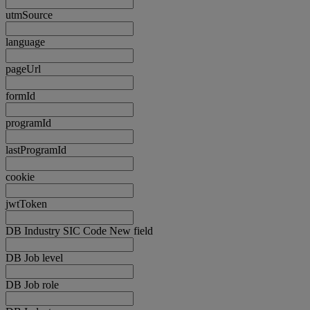
utmSource
language
pageUrl
formId
programId
lastProgramId
cookie
jwtToken
DB Industry SIC Code New field
DB Job level
DB Job role