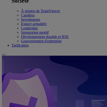
Société
À propos de TeamViewer
Carrières
Investisseurs
Espace actualités
Leadership
Sponsoring sportif
Développement durable et RSE
Gouvernement d'entreprise
Tarification