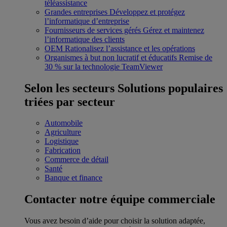
téléassistance
Grandes entreprises
Développez et protégez
l’informatique d’entreprise
Fournisseurs de services gérés
Gérez et maintenez
l’informatique des clients
OEM
Rationalisez l’assistance et les opérations
Organismes à but non lucratif et éducatifs
Remise de
30 % sur la technologie TeamViewer
Selon les secteurs
Solutions populaires
triées par secteur
Automobile
Agriculture
Logistique
Fabrication
Commerce de détail
Santé
Banque et finance
Contacter notre équipe commerciale
Vous avez besoin d’aide pour choisir la solution adaptée,