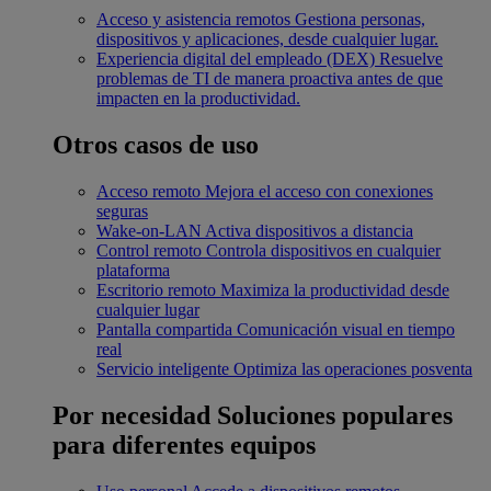
Acceso y asistencia remotos
Gestiona personas,
dispositivos y aplicaciones, desde cualquier lugar.
Experiencia digital del empleado (DEX)
Resuelve
problemas de TI de manera proactiva antes de que
impacten en la productividad.
Otros casos de uso
Acceso remoto
Mejora el acceso con conexiones
seguras
Wake-on-LAN
Activa dispositivos a distancia
Control remoto
Controla dispositivos en cualquier
plataforma
Escritorio remoto
Maximiza la productividad desde
cualquier lugar
Pantalla compartida
Comunicación visual en tiempo
real
Servicio inteligente
Optimiza las operaciones posventa
Por necesidad
Soluciones populares
para diferentes equipos