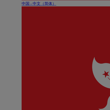
中国 - 中⽂（简体）