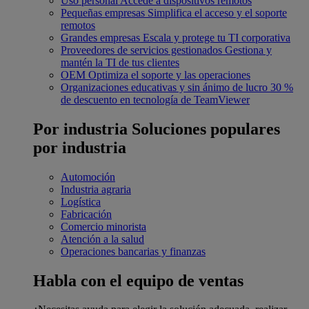
Uso personal
Accede a dispositivos remotos
Pequeñas empresas
Simplifica el acceso y el soporte
remotos
Grandes empresas
Escala y protege tu TI corporativa
Proveedores de servicios gestionados
Gestiona y
mantén la TI de tus clientes
OEM
Optimiza el soporte y las operaciones
Organizaciones educativas y sin ánimo de lucro
30 %
de descuento en tecnología de TeamViewer
Por industria
Soluciones populares
por industria
Automoción
Industria agraria
Logística
Fabricación
Comercio minorista
Atención a la salud
Operaciones bancarias y finanzas
Habla con el equipo de ventas