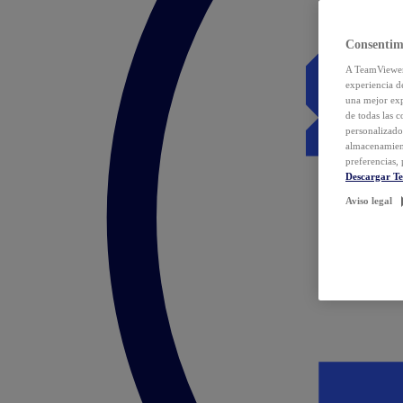
Consentim
A TeamViewer 
experiencia d
una mejor exp
de todas las 
personalizado
almacenamien
preferencias, 
Descargar T
Aviso legal