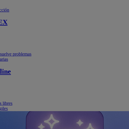
cción
EX
resuelve problemas
arias
line
 libres
giles