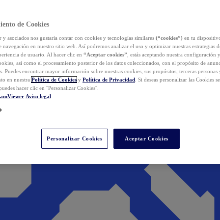
iento de Cookies
y asociados nos gustaría contar con cookies y tecnologías similares
(“cookies”)
en tu dispositiv
e navegación en nuestro sitio web. Así podremos analizar el uso y optimizar nuestras estrategias 
eriencia de usuario. Al hacer clic en
“Aceptar cookies”
, estás aceptando nuestra configuración 
cookies, así como el procesamiento posterior de los datos coleccionados, con el propósito de anun
s. Puedes encontrar mayor información sobre nuestras cookies, sus propósitos, terceras personas 
to en nuestra
Política de Cookies
y
Política de Privacidad
. Si deseas personalizar las Cookies s
puedes hacer clic en ¨Personalizar Cookies¨.
eamViewer
Aviso legal
Personalizar Cookies
Aceptar Cookies