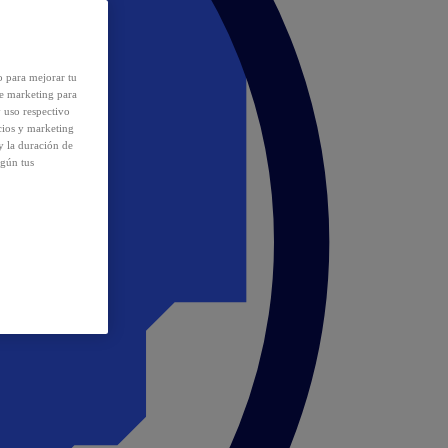
o para mejorar tu
de marketing para
y uso respectivo
cios y marketing
y la duración de
egún tus