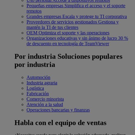
Uso personal
Accede a dispositivos remotos
Pequeñas empresas
Simplifica el acceso y el soporte
remotos
Grandes empresas
Escala y protege tu TI corporativa
Proveedores de servicios gestionados
Gestiona y
mantén la TI de tus clientes
OEM
Optimiza el soporte y las operaciones
Organizaciones educativas y sin ánimo de lucro
30 %
de descuento en tecnología de TeamViewer
Por industria
Soluciones populares
por industria
Automoción
Industria agraria
Logística
Fabricación
Comercio minorista
Atención a la salud
Operaciones bancarias y finanzas
Habla con el equipo de ventas