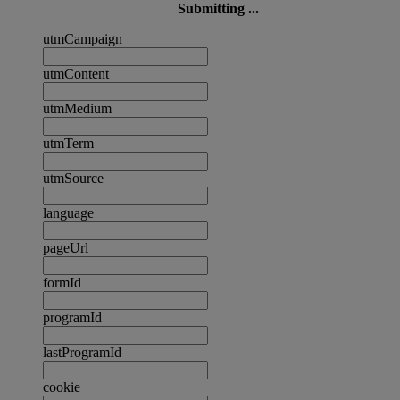
Submitting ...
utmCampaign
utmContent
utmMedium
utmTerm
utmSource
language
pageUrl
formId
programId
lastProgramId
cookie