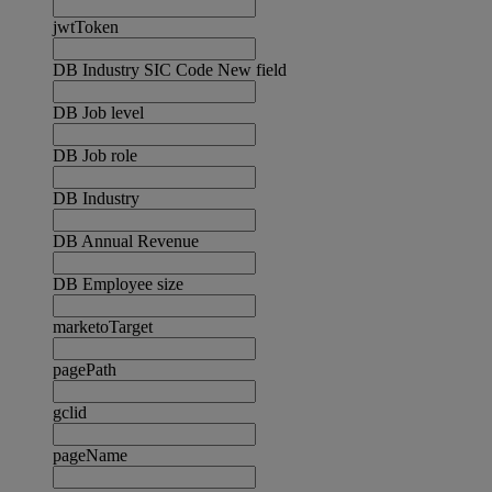
jwtToken
DB Industry SIC Code New field
DB Job level
DB Job role
DB Industry
DB Annual Revenue
DB Employee size
marketoTarget
pagePath
gclid
pageName