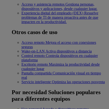
Acceso y asistencia remotos
Gestiona personas,
dispositivos y aplicaciones, desde cualquier lugar.
Experiencia digital del empleado (DEX)
Resuelve
problemas de TI de manera proactiva antes de que
impacten en la productividad.
Otros casos de uso
Acceso remoto
Mejora el acceso con conexiones
seguras
Wake-on-LAN
Activa dispositivos a distancia
Control remoto
Controla dispositivos en cualquier
plataforma
Escritorio remoto
Maximiza la productividad desde
cualquier lugar
Pantalla compartida
Comunicación visual en tiempo
real
Servicio inteligente
Optimiza las operaciones posventa
Por necesidad
Soluciones populares
para diferentes equipos