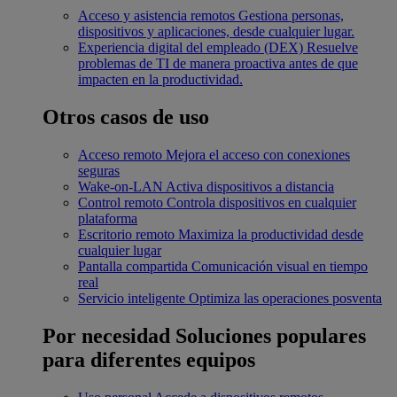
Acceso y asistencia remotos
Gestiona personas,
dispositivos y aplicaciones, desde cualquier lugar.
Experiencia digital del empleado (DEX)
Resuelve
problemas de TI de manera proactiva antes de que
impacten en la productividad.
Otros casos de uso
Acceso remoto
Mejora el acceso con conexiones
seguras
Wake-on-LAN
Activa dispositivos a distancia
Control remoto
Controla dispositivos en cualquier
plataforma
Escritorio remoto
Maximiza la productividad desde
cualquier lugar
Pantalla compartida
Comunicación visual en tiempo
real
Servicio inteligente
Optimiza las operaciones posventa
Por necesidad
Soluciones populares
para diferentes equipos