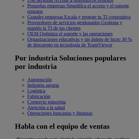
Uso personal
Accede a dispositivos remotos
Pequeñas empresas
Simplifica el acceso y el soporte
remotos
Grandes empresas
Escala y protege tu TI corporativa
Proveedores de servicios gestionados
Gestiona y
mantén la TI de tus clientes
OEM
Optimiza el soporte y las operaciones
Organizaciones educativas y sin ánimo de lucro
30 %
de descuento en tecnología de TeamViewer
Por industria
Soluciones populares
por industria
Automoción
Industria agraria
Logística
Fabricación
Comercio minorista
Atención a la salud
Operaciones bancarias y finanzas
Habla con el equipo de ventas