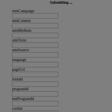
Submitting ...
utmCampaign
utmContent
utmMedium
utmTerm
utmSource
language
pageUrl
formId
programId
lastProgramId
cookie