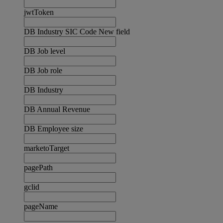
jwtToken
DB Industry SIC Code New field
DB Job level
DB Job role
DB Industry
DB Annual Revenue
DB Employee size
marketoTarget
pagePath
gclid
pageName