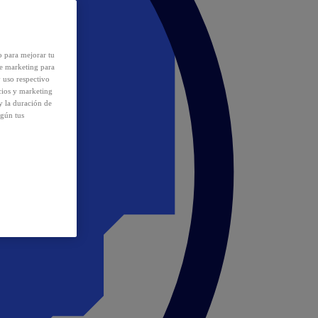
o para mejorar tu
de marketing para
y uso respectivo
cios y marketing
y la duración de
egún tus