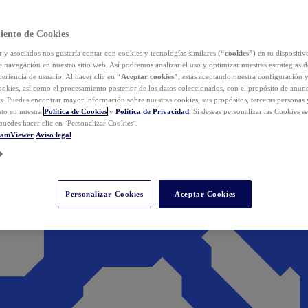
iento de Cookies
y asociados nos gustaría contar con cookies y tecnologías similares
(“cookies”)
en tu dispositiv
e navegación en nuestro sitio web. Así podremos analizar el uso y optimizar nuestras estrategias 
eriencia de usuario. Al hacer clic en
“Aceptar cookies”
, estás aceptando nuestra configuración 
cookies, así como el procesamiento posterior de los datos coleccionados, con el propósito de anun
s. Puedes encontrar mayor información sobre nuestras cookies, sus propósitos, terceras personas 
to en nuestra
Política de Cookies
y
Política de Privacidad
. Si deseas personalizar las Cookies s
puedes hacer clic en ¨Personalizar Cookies¨.
eamViewer
Aviso legal
Personalizar Cookies
Aceptar Cookies