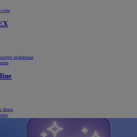
cción
EX
resuelve problemas
arias
line
 libres
giles