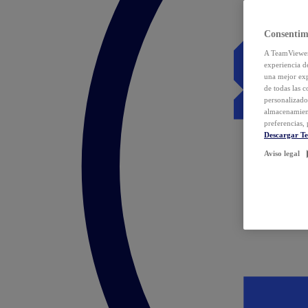
Consentim
A TeamViewer 
experiencia d
una mejor exp
de todas las 
personalizado
almacenamien
preferencias, 
Descargar T
Aviso legal