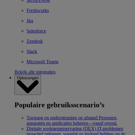
ServiceNow
Freshworks
Jira
Salesforce
Zendesk
Slack
Microsoft Teams
Bekijk alle integraties
Oplossingen
Populaire gebruiksscenario’s
Toegang en ondersteuning op afstand
Personen,
apparaten en applicaties beheren—vanaf overal.
Digitale werknemerservaring (DEX)
IT-problemen
proactief oplossen, voordat ze invloed hebben op de