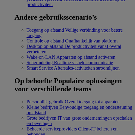
productiviteit.
Andere gebruiksscenario’s
Toegang op afstand
Veilige verbinding voor betere
toegang
Controle op afstand
Onafhankelijk van platform
Desktop op afstand
De productiviteit vanaf overal
verbeteren
Wake-on-LAN
Apparaten op afstand activeren
Schermdeling
Realtime visuele communicatie
Smart Service
Aftersales-activiteiten stroomlijnen
Op behoefte
Populaire oplossingen
voor verschillende teams
Persoonlijk gebruik
Overal toegang tot apparaten
Kleine bedrijven
Eenvoudige toegang en ondersteuning
op afstand
Grote bedrijven
IT van grote ondernemingen opschalen
en beveiligen
Beheerde serviceproviders
Client-IT beheren en
behouden