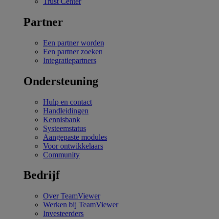
Trust Center
Partner
Een partner worden
Een partner zoeken
Integratiepartners
Ondersteuning
Hulp en contact
Handleidingen
Kennisbank
Systeemstatus
Aangepaste modules
Voor ontwikkelaars
Community
Bedrijf
Over TeamViewer
Werken bij TeamViewer
Investeerders