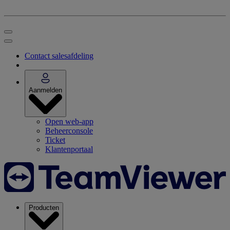
Contact salesafdeling
Aanmelden
Open web-app
Beheerconsole
Ticket
Klantenportaal
Producten