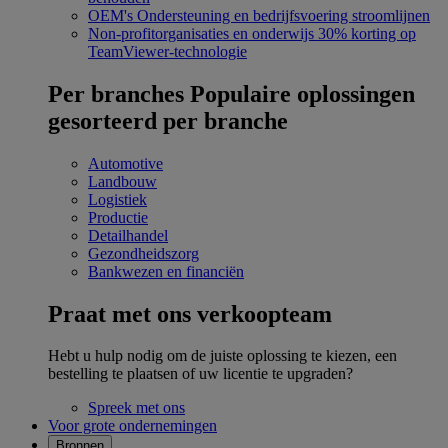
OEM's
Ondersteuning en bedrijfsvoering stroomlijnen
Non-profitorganisaties en onderwijs
30% korting op
TeamViewer-technologie
Per branches
Populaire oplossingen
gesorteerd per branche
Automotive
Landbouw
Logistiek
Productie
Detailhandel
Gezondheidszorg
Bankwezen en financiën
Praat met ons verkoopteam
Hebt u hulp nodig om de juiste oplossing te kiezen, een
bestelling te plaatsen of uw licentie te upgraden?
Spreek met ons
Voor grote ondernemingen
Bronnen