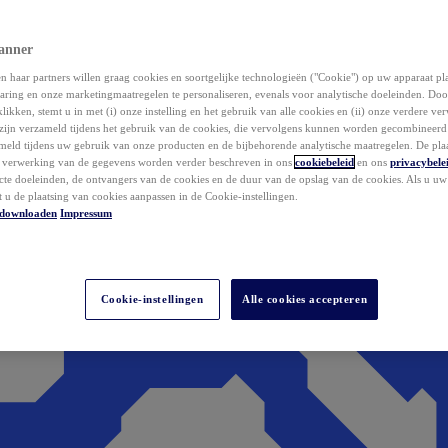
anner
 haar partners willen graag cookies en soortgelijke technologieën ("Cookie") op uw apparaat p
aring en onze marketingmaatregelen te personaliseren, evenals voor analytische doeleinden. Do
klikken, stemt u in met (i) onze instelling en het gebruik van alle cookies en (ii) onze verdere v
zijn verzameld tijdens het gebruik van de cookies, die vervolgens kunnen worden gecombineer
ameld tijdens uw gebruik van onze producten en de bijbehorende analytische maatregelen. De pla
e verwerking van de gegevens worden verder beschreven in ons
cookiebeleid
en ons
privacybele
acte doeleinden, de ontvangers van de cookies en de duur van de opslag van de cookies. Als u u
t u de plaatsing van cookies aanpassen in de Cookie-instellingen.
downloaden
Impressum
Cookie-instellingen
Alle cookies accepteren