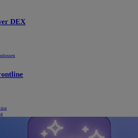
wer DEX
oplossen
ontline
king
ng