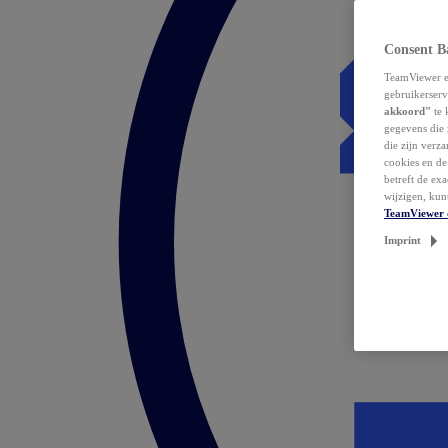
Consent B
TeamViewer en
gebruikerserv
akkoord"
te 
gegevens die 
die zijn verz
cookies en d
betreft de ex
wijzigen, kun
TeamViewer 
Imprint