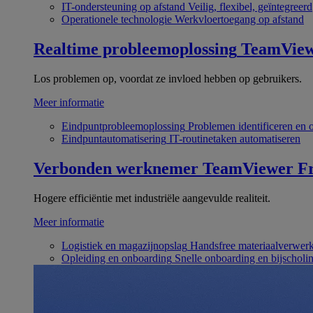
IT-ondersteuning op afstand
Veilig, flexibel, geïntegreerd
Operationele technologie
Werkvloertoegang op afstand
Realtime probleemoplossing
TeamVie
Los problemen op, voordat ze invloed hebben op gebruikers.
Meer informatie
Eindpuntprobleemoplossing
Problemen identificeren en 
Eindpuntautomatisering
IT-routinetaken automatiseren
Verbonden werknemer
TeamViewer Fr
Hogere efficiëntie met industriële aangevulde realiteit.
Meer informatie
Logistiek en magazijnopslag
Handsfree materiaalverwer
Opleiding en onboarding
Snelle onboarding en bijscholi