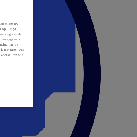
laatsen om uw
or op
"Ik ga
erwerking van de
d met gegevens
atsing van de
id
, met name wat
w voorkeuren wilt