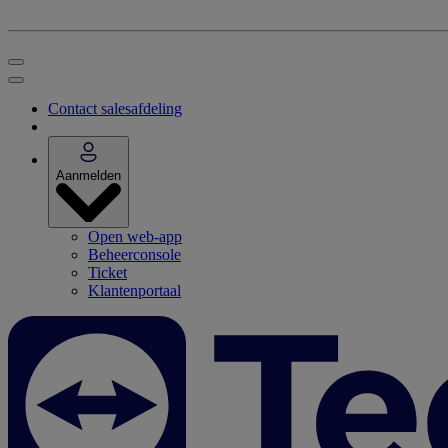
Contact salesafdeling
Aanmelden
Open web-app
Beheerconsole
Ticket
Klantenportaal