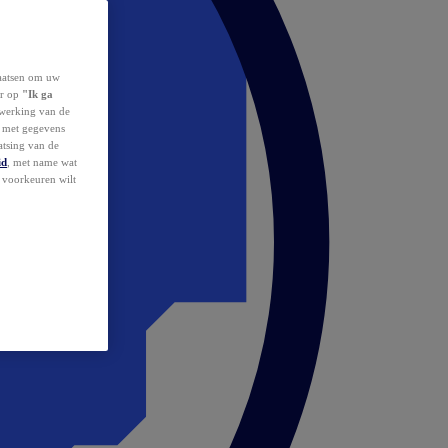
laatsen om uw
or op
"Ik ga
erwerking van de
d met gegevens
atsing van de
id
, met name wat
w voorkeuren wilt