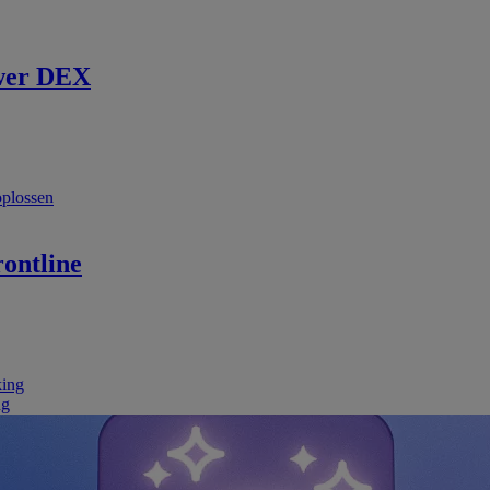
wer DEX
oplossen
ontline
king
ng