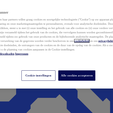
anner
 haar partners willen graag cookies en soortgelijke technologieën ("Cookie") op uw apparaat p
aring en onze marketingmaatregelen te personaliseren, evenals voor analytische doeleinden. Do
klikken, stemt u in met (i) onze instelling en het gebruik van alle cookies en (ii) onze verdere v
zijn verzameld tijdens het gebruik van de cookies, die vervolgens kunnen worden gecombineer
ameld tijdens uw gebruik van onze producten en de bijbehorende analytische maatregelen. De pla
e verwerking van de gegevens worden verder beschreven in ons
cookiebeleid
en ons
privacybele
acte doeleinden, de ontvangers van de cookies en de duur van de opslag van de cookies. Als u u
t u de plaatsing van cookies aanpassen in de Cookie-instellingen.
downloaden
Impressum
Cookie-instellingen
Alle cookies accepteren