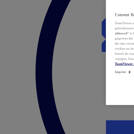
Consent B
TeamViewer en
gebruikerserv
akkoord"
te 
gegevens die 
die zijn verz
cookies en d
betreft de ex
wijzigen, kun
TeamViewer 
Imprint