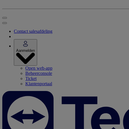
Contact salesafdeling
Aanmelden
Open web-app
Beheerconsole
Ticket
Klantenportaal