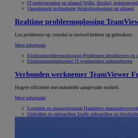
IT-ondersteuning op afstand
Veilig, flexibel, geïntegreerd
Operationele technologie
Werkvloertoegang op afstand
Realtime probleemoplossing
TeamVie
Los problemen op, voordat ze invloed hebben op gebruikers.
Meer informatie
Eindpuntprobleemoplossing
Problemen identificeren en 
Eindpuntautomatisering
IT-routinetaken automatiseren
Verbonden werknemer
TeamViewer Fr
Hogere efficiëntie met industriële aangevulde realiteit.
Meer informatie
Logistiek en magazijnopslag
Handsfree materiaalverwer
Opleiding en onboarding
Snelle onboarding en bijscholi