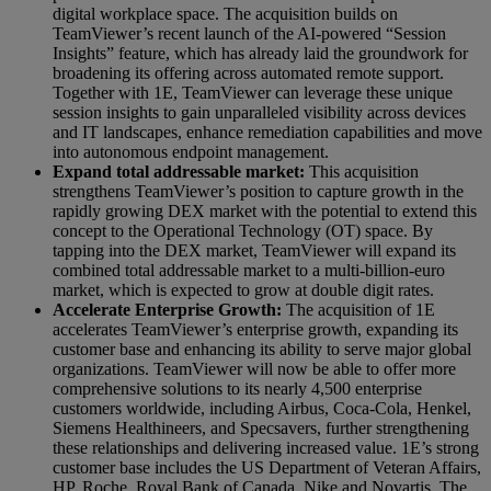
digital workplace space. The acquisition builds on
TeamViewer’s recent launch of the AI-powered “Session
Insights” feature, which has already laid the groundwork for
broadening its offering across automated remote support.
Together with 1E, TeamViewer can leverage these unique
session insights to gain unparalleled visibility across devices
and IT landscapes, enhance remediation capabilities and move
into autonomous endpoint management.
Expand total addressable market:
This acquisition
strengthens TeamViewer’s position to capture growth in the
rapidly growing DEX market with the potential to extend this
concept to the Operational Technology (OT) space. By
tapping into the DEX market, TeamViewer will expand its
combined total addressable market to a multi-billion-euro
market, which is expected to grow at double digit rates.
Accelerate Enterprise Growth:
The acquisition of 1E
accelerates TeamViewer’s enterprise growth, expanding its
customer base and enhancing its ability to serve major global
organizations. TeamViewer will now be able to offer more
comprehensive solutions to its nearly 4,500 enterprise
customers worldwide, including Airbus, Coca-Cola, Henkel,
Siemens Healthineers, and Specsavers, further strengthening
these relationships and delivering increased value. 1E’s strong
customer base includes the US Department of Veteran Affairs,
HP, Roche, Royal Bank of Canada, Nike and Novartis. The