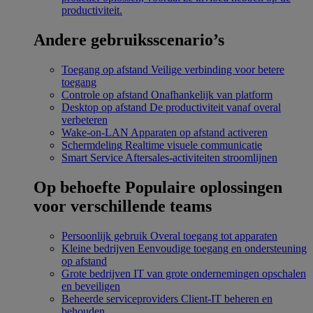
productiviteit.
Andere gebruiksscenario’s
Toegang op afstand
Veilige verbinding voor betere
toegang
Controle op afstand
Onafhankelijk van platform
Desktop op afstand
De productiviteit vanaf overal
verbeteren
Wake-on-LAN
Apparaten op afstand activeren
Schermdeling
Realtime visuele communicatie
Smart Service
Aftersales-activiteiten stroomlijnen
Op behoefte
Populaire oplossingen
voor verschillende teams
Persoonlijk gebruik
Overal toegang tot apparaten
Kleine bedrijven
Eenvoudige toegang en ondersteuning
op afstand
Grote bedrijven
IT van grote ondernemingen opschalen
en beveiligen
Beheerde serviceproviders
Client-IT beheren en
behouden