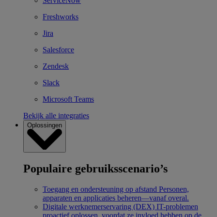
ServiceNow
Freshworks
Jira
Salesforce
Zendesk
Slack
Microsoft Teams
Bekijk alle integraties
Oplossingen
Populaire gebruiksscenario’s
Toegang en ondersteuning op afstand
Personen,
apparaten en applicaties beheren—vanaf overal.
Digitale werknemerservaring (DEX)
IT-problemen
proactief oplossen, voordat ze invloed hebben op de