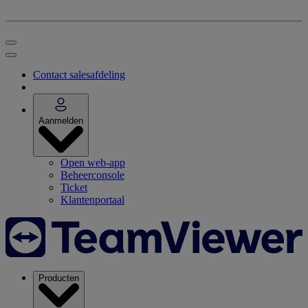
Contact salesafdeling
Aanmelden
Open web-app
Beheerconsole
Ticket
Klantenportaal
Producten