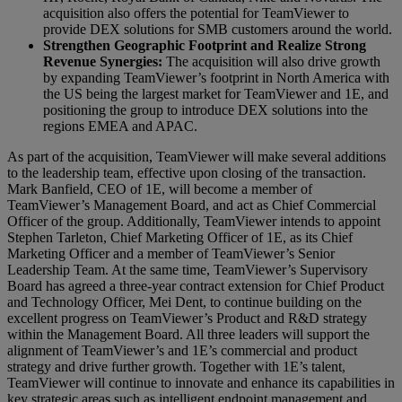
acquisition also offers the potential for TeamViewer to
provide DEX solutions for SMB customers around the world.
Strengthen Geographic Footprint and Realize Strong
Revenue Synergies:
The acquisition will also drive growth
by expanding TeamViewer’s footprint in North America with
the US being the largest market for TeamViewer and 1E, and
positioning the group to introduce DEX solutions into the
regions EMEA and APAC.
As part of the acquisition, TeamViewer will make several additions
to the leadership team, effective upon closing of the transaction.
Mark Banfield, CEO of 1E, will become a member of
TeamViewer’s Management Board, and act as Chief Commercial
Officer of the group. Additionally, TeamViewer intends to appoint
Stephen Tarleton, Chief Marketing Officer of 1E, as its Chief
Marketing Officer and a member of TeamViewer’s Senior
Leadership Team. At the same time, TeamViewer’s Supervisory
Board has agreed a three-year contract extension for Chief Product
and Technology Officer, Mei Dent, to continue building on the
excellent progress on TeamViewer’s Product and R&D strategy
within the Management Board. All three leaders will support the
alignment of TeamViewer’s and 1E’s commercial and product
strategy and drive further growth. Together with 1E’s talent,
TeamViewer will continue to innovate and enhance its capabilities in
key strategic areas such as intelligent endpoint management and