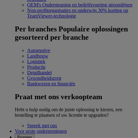
OEM's
Ondersteuning en bedrijfsvoering stroomlijnen
Non-profitorganisaties en onderwijs
30% korting op
TeamViewer-technologie
Per branches
Populaire oplossingen
gesorteerd per branche
Automotive
Landbouw
Logistiek
Productie
Detailhandel
Gezondheidszorg
Bankwezen en financiën
Praat met ons verkoopteam
Hebt u hulp nodig om de juiste oplossing te kiezen, een
bestelling te plaatsen of uw licentie te upgraden?
Spreek met ons
Voor grote ondernemingen
Bronnen