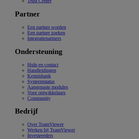
Trust Center
Partner
Een partner worden
Een partner zoeken
Integratiepartners
Ondersteuning
Hulp en contact
Handleidingen
Kennisbank
Systeemstatus
Aangepaste modules
Voor ontwikkelaars
Community
Bedrijf
Over TeamViewer
Werken bij TeamViewer
Investeerders