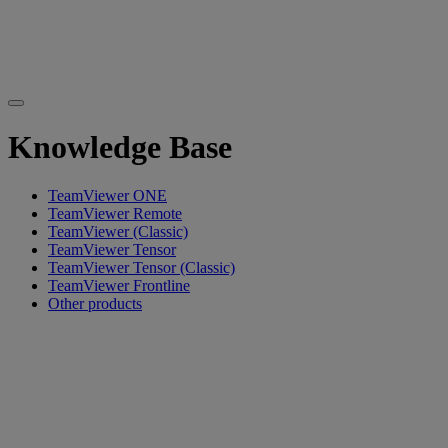
Knowledge Base
TeamViewer ONE
TeamViewer Remote
TeamViewer (Classic)
TeamViewer Tensor
TeamViewer Tensor (Classic)
TeamViewer Frontline
Other products