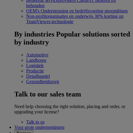
Beheerde serviceproviders
Client-IT beheren en
behouden
OEM's
Ondersteuning en bedrijfsvoering stroomlijnen
Non-profitorganisaties en onderwijs
30% korting op
TeamViewer-technologie
By industries
Popular solutions sorted
by industry
Automotive
Landbouw
Logistiek
Productie
Detailhandel
Gezondheidszorg
Talk to our sales team
Need help choosing the right solution, placing and order, or
upgrading your license?
Talk to us
Voor grote ondernemingen