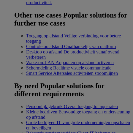
productiviteit.
Other use cases
Popular solutions for
further use cases
Toegang op afstand
Veilige verbinding voor betere
toegang
Controle op afstand
Onafhankelijk van platform
Desktop op afstand
De productiviteit vanaf overal
verbeteren
Wake-on-LAN
Apparaten op afstand activeren
Schermdeling
Realtime visuele communicatie
Smart Service
Aftersales-activiteiten stroomlijnen
By need
Popular solutions for
different requirements
Persoonlijk gebruik
Overal toegang tot apparaten
Kleine bedrijven
Eenvoudige toegang en ondersteuning
op afstand
Grote bedrijven
IT van grote ondernemingen opschalen
en beveiligen