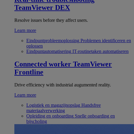
TeamViewer DEX
Resolve issues before they affect users.
Learn more
Eindpuntprobleemoplossing
Problemen identificeren en
oplossen
Eindpuntautomatisering
IT-routinetaken automatiseren
Connected worker
TeamViewer
Frontline
Drive efficiency with industrial augumented reality.
Learn more
Logistiek en magazijnopslag
Handsfree
materiaalverwerking
Opleiding en onboarding
Snelle onboarding en
bijscholing