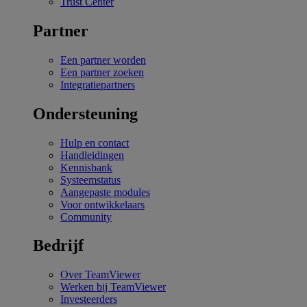
Trust Center
Partner
Een partner worden
Een partner zoeken
Integratiepartners
Ondersteuning
Hulp en contact
Handleidingen
Kennisbank
Systeemstatus
Aangepaste modules
Voor ontwikkelaars
Community
Bedrijf
Over TeamViewer
Werken bij TeamViewer
Investeerders