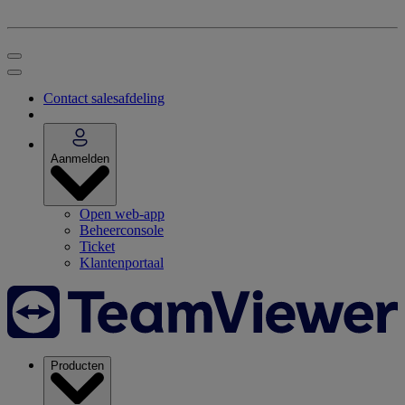
Contact salesafdeling
Aanmelden
Open web-app
Beheerconsole
Ticket
Klantenportaal
Producten