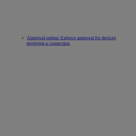
Approval option: Enforce approval for devices
receiving a connection