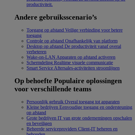
productiviteit.
Andere gebruiksscenario’s
Toegang op afstand
Veilige verbinding voor betere
toegang
Controle op afstand
Onafhankelijk van platform
Desktop op afstand
De productiviteit vanaf overal
verbeteren
Wake-on-LAN
Apparaten op afstand activeren
Schermdeling
Realtime visuele communicatie
Smart Service
Aftersales-activiteiten stroomlijnen
Op behoefte
Populaire oplossingen
voor verschillende teams
Persoonlijk gebruik
Overal toegang tot apparaten
Kleine bedrijven
Eenvoudige toegang en ondersteuning
op afstand
Grote bedrijven
IT van grote ondernemingen opschalen
en beveiligen
Beheerde serviceproviders
Client-IT beheren en
behouden