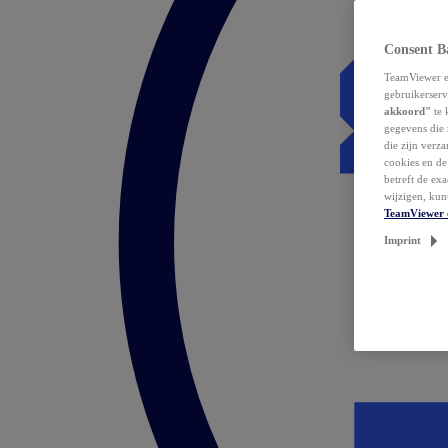
Consent B
TeamViewer en
gebruikerserv
akkoord"
te 
gegevens die 
die zijn verz
cookies en d
betreft de ex
wijzigen, kun
TeamViewer 
Imprint