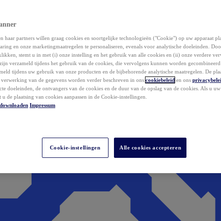
anner
 haar partners willen graag cookies en soortgelijke technologieën ("Cookie") op uw apparaat p
aring en onze marketingmaatregelen te personaliseren, evenals voor analytische doeleinden. Do
klikken, stemt u in met (i) onze instelling en het gebruik van alle cookies en (ii) onze verdere v
zijn verzameld tijdens het gebruik van de cookies, die vervolgens kunnen worden gecombineer
ameld tijdens uw gebruik van onze producten en de bijbehorende analytische maatregelen. De pla
e verwerking van de gegevens worden verder beschreven in ons
cookiebeleid
en ons
privacybele
acte doeleinden, de ontvangers van de cookies en de duur van de opslag van de cookies. Als u u
t u de plaatsing van cookies aanpassen in de Cookie-instellingen.
downloaden
Impressum
Cookie-instellingen
Alle cookies accepteren