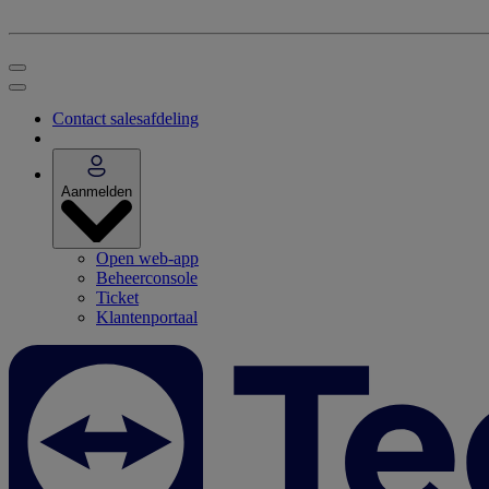
Contact salesafdeling
Aanmelden
Open web-app
Beheerconsole
Ticket
Klantenportaal