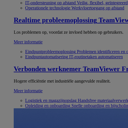
IT-ondersteuning op afstand
Veilig, flexibel, geïntegreerd
Operationele technologie
Werkvloertoegang op afstand
Realtime probleemoplossing
TeamVie
Los problemen op, voordat ze invloed hebben op gebruikers.
Meer informatie
Eindpuntprobleemoplossing
Problemen identificeren en 
Eindpuntautomatisering
IT-routinetaken automatiseren
Verbonden werknemer
TeamViewer Fr
Hogere efficiëntie met industriële aangevulde realiteit.
Meer informatie
Logistiek en magazijnopslag
Handsfree materiaalverwer
Opleiding en onboarding
Snelle onboarding en bijscholi