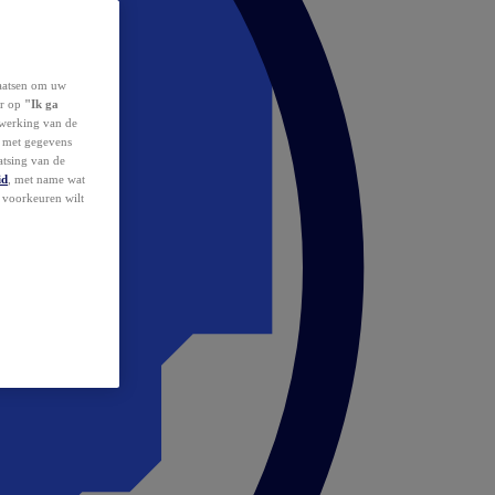
laatsen om uw
or op
"Ik ga
erwerking van de
d met gegevens
atsing van de
id
, met name wat
w voorkeuren wilt