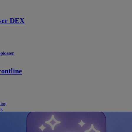
wer DEX
oplossen
ontline
king
ng