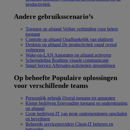
productiviteit.
Andere gebruiksscenario’s
Toegang op afstand
Veilige verbinding voor betere
toegang
Controle op afstand
Onafhankelijk van platform
Desktop op afstand
De productiviteit vanaf overal
verbeteren
Wake-on-LAN
Apparaten op afstand activeren
Schermdeling
Realtime visuele communicatie
Smart Service
Aftersales-activiteiten stroomlijnen
Op behoefte
Populaire oplossingen
voor verschillende teams
Persoonlijk gebruik
Overal toegang tot apparaten
Kleine bedrijven
Eenvoudige toegang en ondersteuning
op afstand
Grote bedrijven
IT van grote ondernemingen opschalen
en beveiligen
Beheerde serviceproviders
Client-IT beheren en
behouden