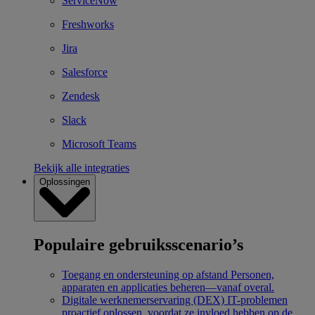
ServiceNow
Freshworks
Jira
Salesforce
Zendesk
Slack
Microsoft Teams
Bekijk alle integraties
Oplossingen
Populaire gebruiksscenario’s
Toegang en ondersteuning op afstand
Personen,
apparaten en applicaties beheren—vanaf overal.
Digitale werknemerservaring (DEX)
IT-problemen
proactief oplossen, voordat ze invloed hebben op de