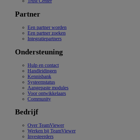
Trust Center
Partner
Een partner worden
Een partner zoeken
Integratiepartners
Ondersteuning
Hulp en contact
Handleidingen
Kennisbank
Systeemstatus
Aangepaste modules
Voor ontwikkelaars
Community
Bedrijf
Over TeamViewer
Werken bij TeamViewer
Investeerders