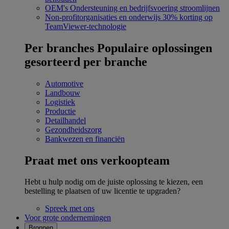
OEM's
Ondersteuning en bedrijfsvoering stroomlijnen
Non-profitorganisaties en onderwijs
30% korting op
TeamViewer-technologie
Per branches
Populaire oplossingen
gesorteerd per branche
Automotive
Landbouw
Logistiek
Productie
Detailhandel
Gezondheidszorg
Bankwezen en financiën
Praat met ons verkoopteam
Hebt u hulp nodig om de juiste oplossing te kiezen, een
bestelling te plaatsen of uw licentie te upgraden?
Spreek met ons
Voor grote ondernemingen
Bronnen