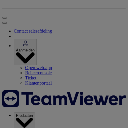
Contact salesafdeling
Aanmelden
Open web-app
Beheerconsole
Ticket
Klantenportaal
Producten