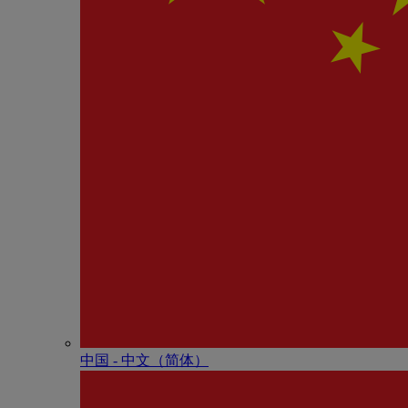
中国 - 中⽂（简体）