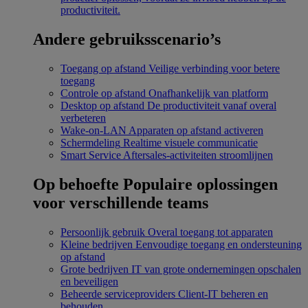
productiviteit.
Andere gebruiksscenario’s
Toegang op afstand
Veilige verbinding voor betere
toegang
Controle op afstand
Onafhankelijk van platform
Desktop op afstand
De productiviteit vanaf overal
verbeteren
Wake-on-LAN
Apparaten op afstand activeren
Schermdeling
Realtime visuele communicatie
Smart Service
Aftersales-activiteiten stroomlijnen
Op behoefte
Populaire oplossingen
voor verschillende teams
Persoonlijk gebruik
Overal toegang tot apparaten
Kleine bedrijven
Eenvoudige toegang en ondersteuning
op afstand
Grote bedrijven
IT van grote ondernemingen opschalen
en beveiligen
Beheerde serviceproviders
Client-IT beheren en
behouden