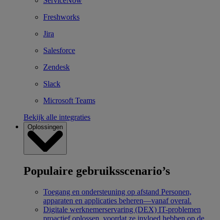
ServiceNow
Freshworks
Jira
Salesforce
Zendesk
Slack
Microsoft Teams
Bekijk alle integraties
Oplossingen
Populaire gebruiksscenario’s
Toegang en ondersteuning op afstand
Personen,
apparaten en applicaties beheren—vanaf overal.
Digitale werknemerservaring (DEX)
IT-problemen
proactief oplossen, voordat ze invloed hebben op de