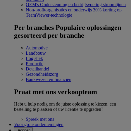
OEM's
Ondersteuning en bedrijfsvoering stroomlijnen
Non-profitorganisaties en onderwijs
30% korting op
TeamViewer-technologie
Per branches
Populaire oplossingen
gesorteerd per branche
Automotive
Landbouw
Logistiek
Productie
Detailhandel
Gezondheidszorg
Bankwezen en financiën
Praat met ons verkoopteam
Hebt u hulp nodig om de juiste oplossing te kiezen, een
bestelling te plaatsen of uw licentie te upgraden?
Spreek met ons
Voor grote ondernemingen
Bronnen