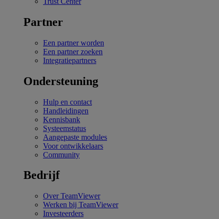
Trust Center
Partner
Een partner worden
Een partner zoeken
Integratiepartners
Ondersteuning
Hulp en contact
Handleidingen
Kennisbank
Systeemstatus
Aangepaste modules
Voor ontwikkelaars
Community
Bedrijf
Over TeamViewer
Werken bij TeamViewer
Investeerders