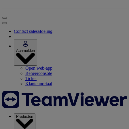
Contact salesafdeling
Aanmelden
Open web-app
Beheerconsole
Ticket
Klantenportaal
Producten