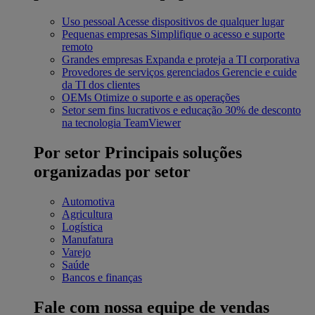
Uso pessoal
Acesse dispositivos de qualquer lugar
Pequenas empresas
Simplifique o acesso e suporte
remoto
Grandes empresas
Expanda e proteja a TI corporativa
Provedores de serviços gerenciados
Gerencie e cuide
da TI dos clientes
OEMs
Otimize o suporte e as operações
Setor sem fins lucrativos e educação
30% de desconto
na tecnologia TeamViewer
Por setor
Principais soluções
organizadas por setor
Automotiva
Agricultura
Logística
Manufatura
Varejo
Saúde
Bancos e finanças
Fale com nossa equipe de vendas