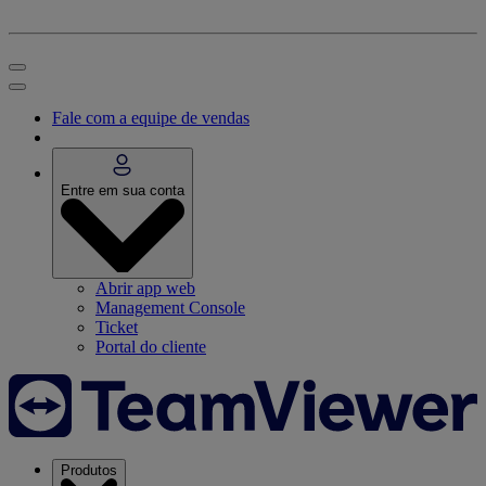
Fale com a equipe de vendas
Entre em sua conta
Abrir app web
Management Console
Ticket
Portal do cliente
Produtos