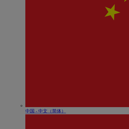
中国 - 中⽂（简体）