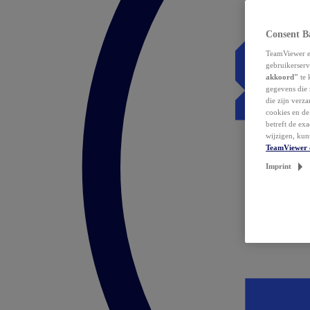
Consent B
TeamViewer en
gebruikerserv
akkoord"
te 
gegevens die 
die zijn verz
cookies en d
betreft de ex
wijzigen, kun
TeamViewer 
Imprint