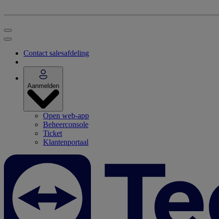
Contact salesafdeling
Aanmelden
Open web-app
Beheerconsole
Ticket
Klantenportaal