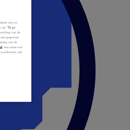
laatsen om uw
or op
"Ik ga
erwerking van de
d met gegevens
atsing van de
id
, met name wat
w voorkeuren wilt