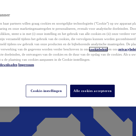
anner
 haar partners willen graag cookies en soortgelijke technologieën ("Cookie") op uw apparaat p
aring en onze marketingmaatregelen te personaliseren, evenals voor analytische doeleinden. Do
klikken, stemt u in met (i) onze instelling en het gebruik van alle cookies en (ii) onze verdere v
zijn verzameld tijdens het gebruik van de cookies, die vervolgens kunnen worden gecombineer
ameld tijdens uw gebruik van onze producten en de bijbehorende analytische maatregelen. De pla
e verwerking van de gegevens worden verder beschreven in ons
cookiebeleid
en ons
privacybele
acte doeleinden, de ontvangers van de cookies en de duur van de opslag van de cookies. Als u u
t u de plaatsing van cookies aanpassen in de Cookie-instellingen.
downloaden
Impressum
Cookie-instellingen
Alle cookies accepteren