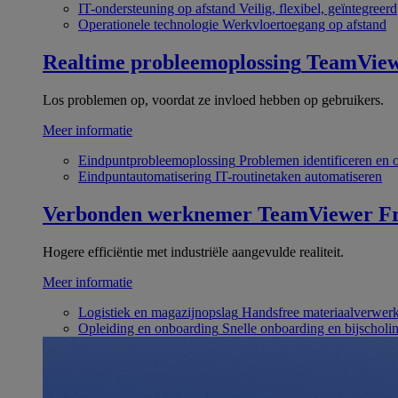
IT-ondersteuning op afstand
Veilig, flexibel, geïntegreerd
Operationele technologie
Werkvloertoegang op afstand
Realtime probleemoplossing
TeamVie
Los problemen op, voordat ze invloed hebben op gebruikers.
Meer informatie
Eindpuntprobleemoplossing
Problemen identificeren en 
Eindpuntautomatisering
IT-routinetaken automatiseren
Verbonden werknemer
TeamViewer Fr
Hogere efficiëntie met industriële aangevulde realiteit.
Meer informatie
Logistiek en magazijnopslag
Handsfree materiaalverwer
Opleiding en onboarding
Snelle onboarding en bijscholi