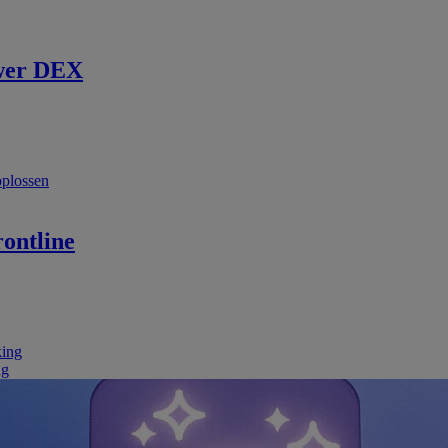
wer DEX
oplossen
ontline
king
ng