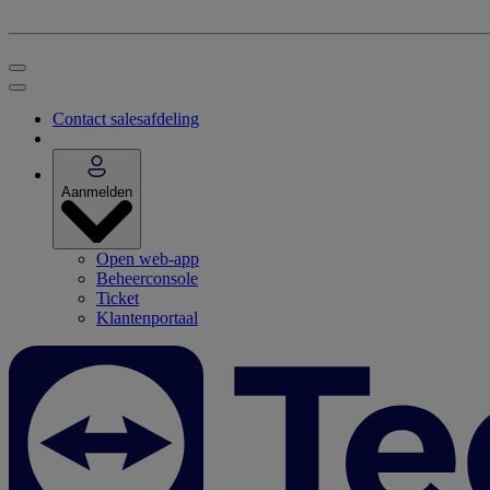
Contact salesafdeling
Aanmelden
Open web-app
Beheerconsole
Ticket
Klantenportaal