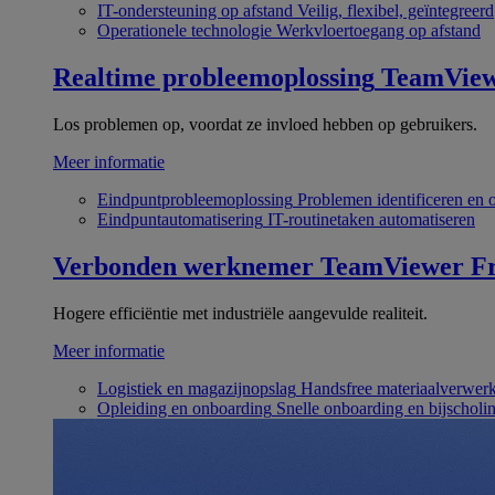
IT-ondersteuning op afstand
Veilig, flexibel, geïntegreerd
Operationele technologie
Werkvloertoegang op afstand
Realtime probleemoplossing
TeamVie
Los problemen op, voordat ze invloed hebben op gebruikers.
Meer informatie
Eindpuntprobleemoplossing
Problemen identificeren en 
Eindpuntautomatisering
IT-routinetaken automatiseren
Verbonden werknemer
TeamViewer Fr
Hogere efficiëntie met industriële aangevulde realiteit.
Meer informatie
Logistiek en magazijnopslag
Handsfree materiaalverwer
Opleiding en onboarding
Snelle onboarding en bijscholi