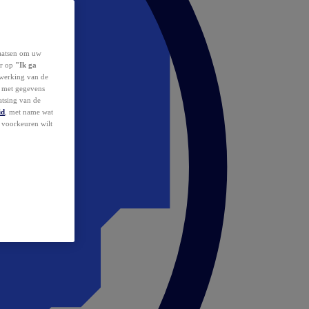
laatsen om uw
or op
"Ik ga
erwerking van de
d met gegevens
atsing van de
id
, met name wat
w voorkeuren wilt