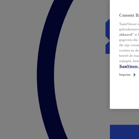
Consent B
TeamViewer en
gebruikerserv
akkoord"
te 
gegevens die 
die zijn verz
cookies en d
betreft de ex
wijzigen, kun
TeamViewer 
Imprint