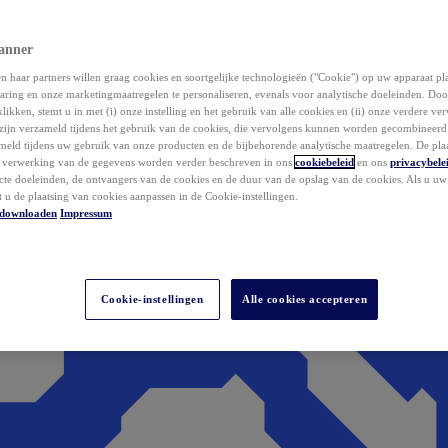
anner
 haar partners willen graag cookies en soortgelijke technologieën ("Cookie") op uw apparaat p
aring en onze marketingmaatregelen te personaliseren, evenals voor analytische doeleinden. Do
klikken, stemt u in met (i) onze instelling en het gebruik van alle cookies en (ii) onze verdere v
zijn verzameld tijdens het gebruik van de cookies, die vervolgens kunnen worden gecombineer
ameld tijdens uw gebruik van onze producten en de bijbehorende analytische maatregelen. De pla
e verwerking van de gegevens worden verder beschreven in ons
cookiebeleid
en ons
privacybele
acte doeleinden, de ontvangers van de cookies en de duur van de opslag van de cookies. Als u u
t u de plaatsing van cookies aanpassen in de Cookie-instellingen.
downloaden
Impressum
Cookie-instellingen
Alle cookies accepteren