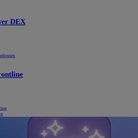
wer DEX
oplossen
ontline
king
ng