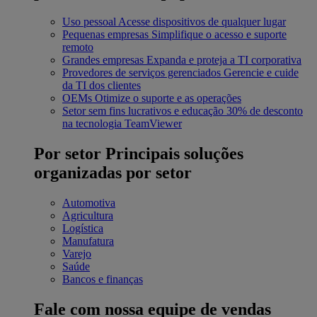
Uso pessoal
Acesse dispositivos de qualquer lugar
Pequenas empresas
Simplifique o acesso e suporte
remoto
Grandes empresas
Expanda e proteja a TI corporativa
Provedores de serviços gerenciados
Gerencie e cuide
da TI dos clientes
OEMs
Otimize o suporte e as operações
Setor sem fins lucrativos e educação
30% de desconto
na tecnologia TeamViewer
Por setor
Principais soluções
organizadas por setor
Automotiva
Agricultura
Logística
Manufatura
Varejo
Saúde
Bancos e finanças
Fale com nossa equipe de vendas