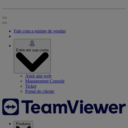
Fale com a equipe de vendas
Entre em sua conta
Abrir app web
Management Console
Ticket
Portal do cliente
Produtos