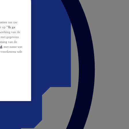
laatsen om uw
or op
"Ik ga
erwerking van de
d met gegevens
atsing van de
id
, met name wat
w voorkeuren wilt