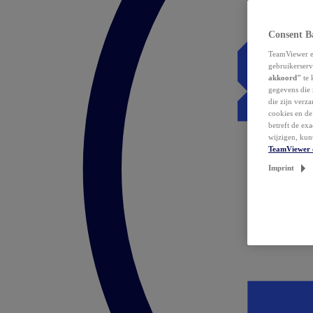
Consent B
TeamViewer en
gebruikerserv
akkoord"
te 
gegevens die 
die zijn verz
cookies en d
betreft de ex
wijzigen, kun
TeamViewer 
Imprint