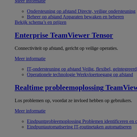
Meer informatie
Ondersteuning op afstand
Directe, veilige ondersteuning
Beheer op afstand
Apparaten bewaken en beheren
Bekijk schema’s en prijzen
Enterprise
TeamViewer Tensor
Connectiviteit op afstand, gericht op veilige operaties.
Meer informatie
IT-ondersteuning op afstand
Veilig, flexibel, geïntegreerd
Operationele technologie
Werkvloertoegang op afstand
Realtime probleemoplossing
TeamVie
Los problemen op, voordat ze invloed hebben op gebruikers.
Meer informatie
Eindpuntprobleemoplossing
Problemen identificeren en 
Eindpuntautomatisering
IT-routinetaken automatiseren