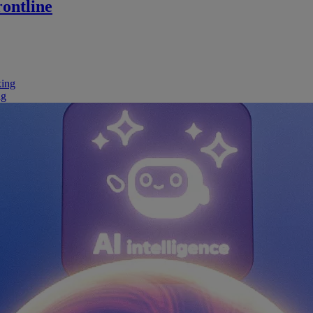
ontline
king
ng