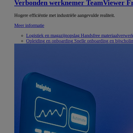
Verbonden werknemer
TeamViewer Fr
Hogere efficiëntie met industriële aangevulde realiteit.
Meer informatie
Logistiek en magazijnopslag
Handsfree materiaalverwer
Opleiding en onboarding
Snelle onboarding en bijscholi