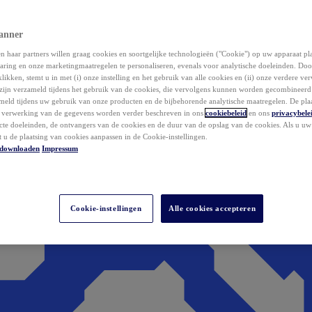
anner
 haar partners willen graag cookies en soortgelijke technologieën ("Cookie") op uw apparaat p
aring en onze marketingmaatregelen te personaliseren, evenals voor analytische doeleinden. Do
klikken, stemt u in met (i) onze instelling en het gebruik van alle cookies en (ii) onze verdere v
zijn verzameld tijdens het gebruik van de cookies, die vervolgens kunnen worden gecombineer
ameld tijdens uw gebruik van onze producten en de bijbehorende analytische maatregelen. De pla
e verwerking van de gegevens worden verder beschreven in ons
cookiebeleid
en ons
privacybele
acte doeleinden, de ontvangers van de cookies en de duur van de opslag van de cookies. Als u u
t u de plaatsing van cookies aanpassen in de Cookie-instellingen.
downloaden
Impressum
Cookie-instellingen
Alle cookies accepteren