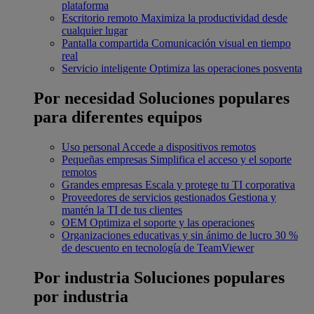
plataforma
Escritorio remoto
Maximiza la productividad desde
cualquier lugar
Pantalla compartida
Comunicación visual en tiempo
real
Servicio inteligente
Optimiza las operaciones posventa
Por necesidad
Soluciones populares
para diferentes equipos
Uso personal
Accede a dispositivos remotos
Pequeñas empresas
Simplifica el acceso y el soporte
remotos
Grandes empresas
Escala y protege tu TI corporativa
Proveedores de servicios gestionados
Gestiona y
mantén la TI de tus clientes
OEM
Optimiza el soporte y las operaciones
Organizaciones educativas y sin ánimo de lucro
30 %
de descuento en tecnología de TeamViewer
Por industria
Soluciones populares
por industria