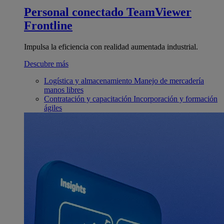
Personal conectado
TeamViewer
Frontline
Impulsa la eficiencia con realidad aumentada industrial.
Descubre más
Logística y almacenamiento
Manejo de mercadería
manos libres
Contratación y capacitación
Incorporación y formación
ágiles