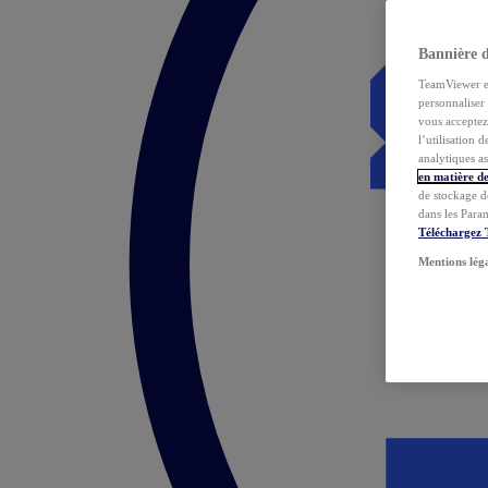
Bannière 
TeamViewer et 
personnaliser 
vous acceptez 
l’utilisation 
analytiques as
en matière de
de stockage d
dans les Para
Téléchargez
Mentions lég