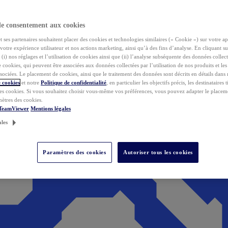
de consentement aux cookies
ses partenaires souhaitent placer des cookies et technologies similaires (« Cookie ») sur votre ap
votre expérience utilisateur et nos actions marketing, ainsi qu’à des fins d’analyse. En cliquant s
(i) nos réglages et l’utilisation de cookies ainsi que (ii) l’analyse subséquente des données collect
de cookies, qui peuvent être associées aux données collectées par l’utilisation de nos produits et le
sociées. Le placement de cookies, ainsi que le traitement des données sont décrits en détails dans
 cookies
et notre
Politique de confidentialité
, en particulier les objectifs précis, les destinataires t
es cookies. Si vous souhaitez choisir vous-même vos préférences, vous pouvez adapter le placem
mètres des cookies.
 TeamViewer
Mentions légales
ales
Paramètres des cookies
Autoriser tous les cookies