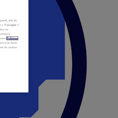
pareil, afin de
ur
« J’accepte »
,
ées via
s mesures
 notre
Politique
iers et la durée
ent de cookies