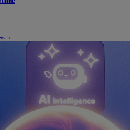
tline
.
nement