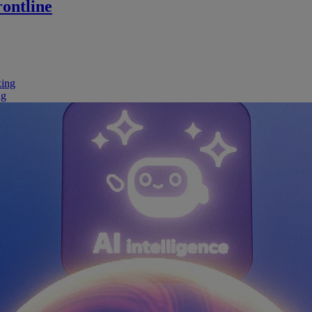
ontline
king
ng