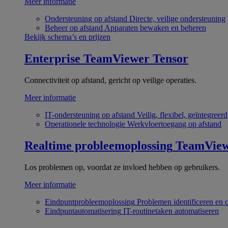
Meer informatie
Ondersteuning op afstand
Directe, veilige ondersteuning
Beheer op afstand
Apparaten bewaken en beheren
Bekijk schema’s en prijzen
Enterprise
TeamViewer Tensor
Connectiviteit op afstand, gericht op veilige operaties.
Meer informatie
IT-ondersteuning op afstand
Veilig, flexibel, geïntegreerd
Operationele technologie
Werkvloertoegang op afstand
Realtime probleemoplossing
TeamVie
Los problemen op, voordat ze invloed hebben op gebruikers.
Meer informatie
Eindpuntprobleemoplossing
Problemen identificeren en 
Eindpuntautomatisering
IT-routinetaken automatiseren