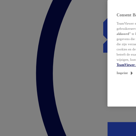
Consent B
TeamViewer en
gebruikerserv
akkoord"
te 
gegevens die 
die zijn verz
cookies en d
betreft de ex
wijzigen, kun
TeamViewer 
Imprint