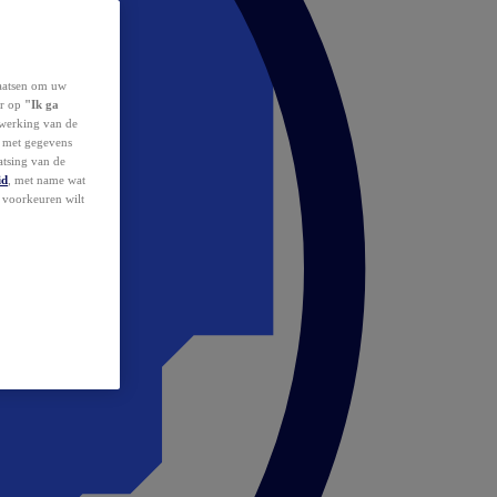
laatsen om uw
or op
"Ik ga
erwerking van de
d met gegevens
atsing van de
id
, met name wat
w voorkeuren wilt