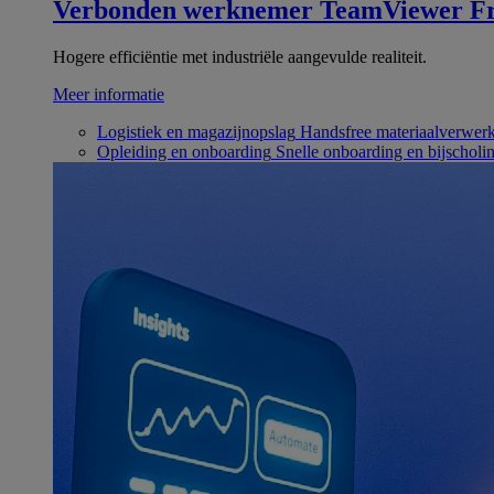
Verbonden werknemer
TeamViewer Fr
Hogere efficiëntie met industriële aangevulde realiteit.
Meer informatie
Logistiek en magazijnopslag
Handsfree materiaalverwer
Opleiding en onboarding
Snelle onboarding en bijscholi