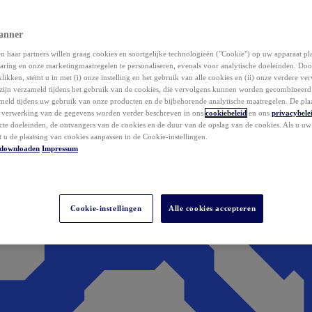
anner
 haar partners willen graag cookies en soortgelijke technologieën ("Cookie") op uw apparaat p
aring en onze marketingmaatregelen te personaliseren, evenals voor analytische doeleinden. Do
klikken, stemt u in met (i) onze instelling en het gebruik van alle cookies en (ii) onze verdere v
zijn verzameld tijdens het gebruik van de cookies, die vervolgens kunnen worden gecombineer
ameld tijdens uw gebruik van onze producten en de bijbehorende analytische maatregelen. De pla
e verwerking van de gegevens worden verder beschreven in ons
cookiebeleid
en ons
privacybele
acte doeleinden, de ontvangers van de cookies en de duur van de opslag van de cookies. Als u u
t u de plaatsing van cookies aanpassen in de Cookie-instellingen.
downloaden
Impressum
Cookie-instellingen
Alle cookies accepteren