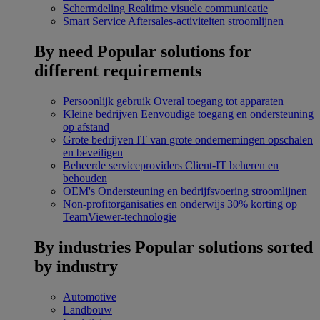
Schermdeling
Realtime visuele communicatie
Smart Service
Aftersales-activiteiten stroomlijnen
By need
Popular solutions for
different requirements
Persoonlijk gebruik
Overal toegang tot apparaten
Kleine bedrijven
Eenvoudige toegang en ondersteuning
op afstand
Grote bedrijven
IT van grote ondernemingen opschalen
en beveiligen
Beheerde serviceproviders
Client-IT beheren en
behouden
OEM's
Ondersteuning en bedrijfsvoering stroomlijnen
Non-profitorganisaties en onderwijs
30% korting op
TeamViewer-technologie
By industries
Popular solutions sorted
by industry
Automotive
Landbouw