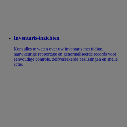
Inventaris-inzichten
Kom alles te weten over uw inventaris met tijdige,
nauwkeurige rapportage en genormaliseerde records voor
eenvoudige controle, zelfverzekerde beslissingen en snelle
actie.