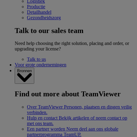
Logistiek
Productie
Detailhandel
Gezondheidszorg
Talk to our sales team
Need help choosing the right solution, placing and order, or
upgrading your license?
Talk to us
Voor grote ondernemingen
Bronnen
Find out more about TeamViewer
Over TeamViewer
Personen, plaatsen en dingen veilig
verbinden.
Hulp en contact
Bekijk artikelen of neem contact op
met ons team.
Een partner worden
Neem deel aan ons globale
partnerprogramma TeamUP.