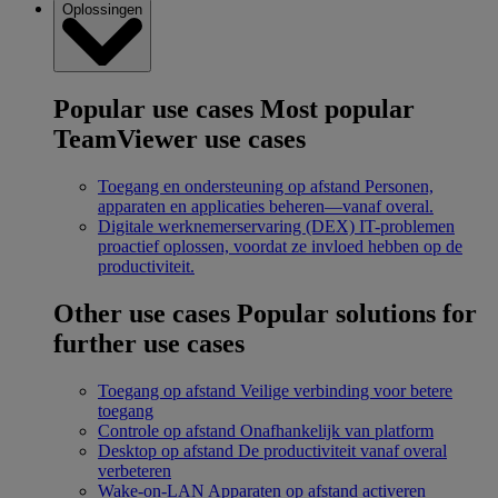
Oplossingen
Popular use cases
Most popular
TeamViewer use cases
Toegang en ondersteuning op afstand
Personen,
apparaten en applicaties beheren—vanaf overal.
Digitale werknemerservaring (DEX)
IT-problemen
proactief oplossen, voordat ze invloed hebben op de
productiviteit.
Other use cases
Popular solutions for
further use cases
Toegang op afstand
Veilige verbinding voor betere
toegang
Controle op afstand
Onafhankelijk van platform
Desktop op afstand
De productiviteit vanaf overal
verbeteren
Wake-on-LAN
Apparaten op afstand activeren