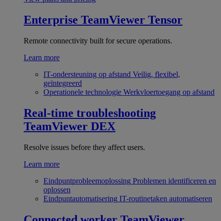
Enterprise
TeamViewer Tensor
Remote connectivity built for secure operations.
Learn more
IT-ondersteuning op afstand
Veilig, flexibel,
geïntegreerd
Operationele technologie
Werkvloertoegang op afstand
Real-time troubleshooting
TeamViewer DEX
Resolve issues before they affect users.
Learn more
Eindpuntprobleemoplossing
Problemen identificeren en
oplossen
Eindpuntautomatisering
IT-routinetaken automatiseren
Connected worker
TeamViewer