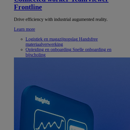
Frontline
Drive efficiency with industrial augumented reality.
Learn more
Logistiek en magazijnopslag
Handsfree
materiaalverwerking
Opleiding en onboarding
Snelle onboarding en
bijscholing