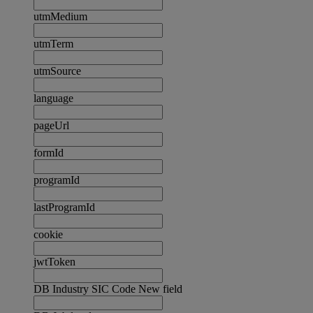
utmMedium
utmTerm
utmSource
language
pageUrl
formId
programId
lastProgramId
cookie
jwtToken
DB Industry SIC Code New field