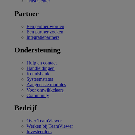
Trust Center
Partner
Een partner worden
Een partner zoeken
Integratiepartners
Ondersteuning
Hulp en contact
Handleidingen
Kennisbank
Systeemstatus
Aangepaste modules
Voor ontwikkelaars
Community
Bedrijf
Over TeamViewer
Werken bij TeamViewer
Investeerders