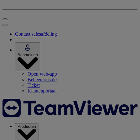
Contact salesafdeling
Aanmelden
Open web-app
Beheerconsole
Ticket
Klantenportaal
Producten