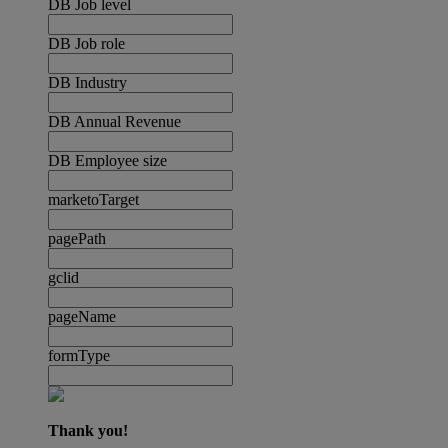
DB Job level
DB Job role
DB Industry
DB Annual Revenue
DB Employee size
marketoTarget
pagePath
gclid
pageName
formType
Thank you!