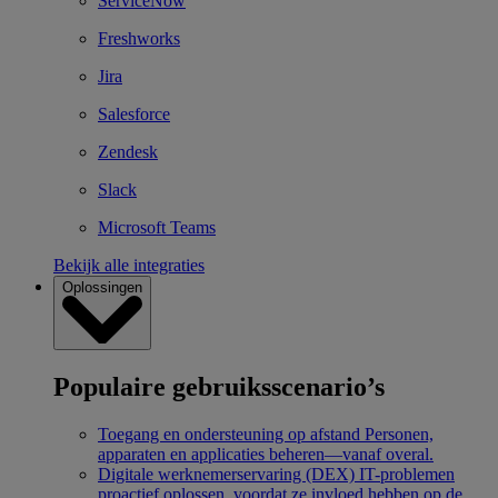
ServiceNow
Freshworks
Jira
Salesforce
Zendesk
Slack
Microsoft Teams
Bekijk alle integraties
Oplossingen
Populaire gebruiksscenario’s
Toegang en ondersteuning op afstand
Personen,
apparaten en applicaties beheren—vanaf overal.
Digitale werknemerservaring (DEX)
IT-problemen
proactief oplossen, voordat ze invloed hebben op de