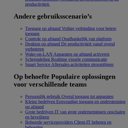
productiviteit.
Andere gebruiksscenario’s
Toegang op afstand
Veilige verbinding voor betere
toegang
Controle op afstand
Onafhankelijk van platform
Desktop op afstand
De productiviteit vanaf overal
verbeteren
Wake-on-LAN
Apparaten op afstand activeren
Schermdeling
Realtime visuele communicatie
Smart Service
Aftersales-activiteiten stroomlijnen
Op behoefte
Populaire oplossingen
voor verschillende teams
Persoonlijk gebruik
Overal toegang tot apparaten
Kleine bedrijven
Eenvoudige toegang en ondersteuning
op afstand
Grote bedrijven
IT van grote ondernemingen opschalen
en beveiligen
Beheerde serviceproviders
Client-IT beheren en
behouden