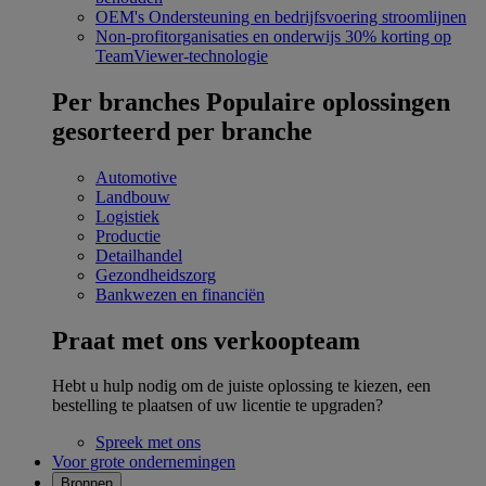
OEM's
Ondersteuning en bedrijfsvoering stroomlijnen
Non-profitorganisaties en onderwijs
30% korting op
TeamViewer-technologie
Per branches
Populaire oplossingen
gesorteerd per branche
Automotive
Landbouw
Logistiek
Productie
Detailhandel
Gezondheidszorg
Bankwezen en financiën
Praat met ons verkoopteam
Hebt u hulp nodig om de juiste oplossing te kiezen, een
bestelling te plaatsen of uw licentie te upgraden?
Spreek met ons
Voor grote ondernemingen
Bronnen