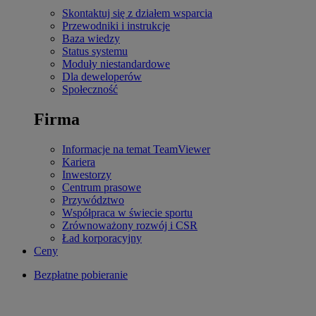
Skontaktuj się z działem wsparcia
Przewodniki i instrukcje
Baza wiedzy
Status systemu
Moduły niestandardowe
Dla deweloperów
Społeczność
Firma
Informacje na temat TeamViewer
Kariera
Inwestorzy
Centrum prasowe
Przywództwo
Współpraca w świecie sportu
Zrównoważony rozwój i CSR
Ład korporacyjny
Ceny
Bezpłatne pobieranie