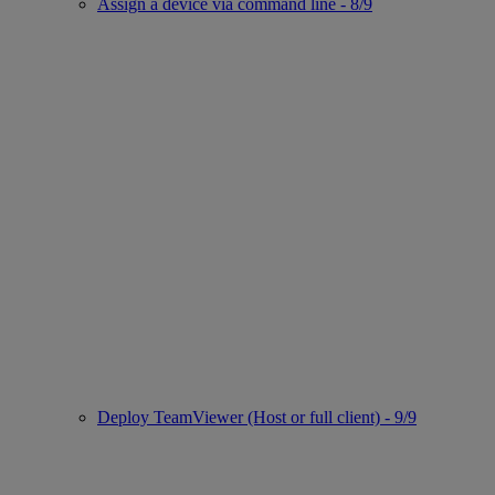
Assign a device via command line - 8/9
Deploy TeamViewer (Host or full client) - 9/9