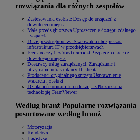
rozwiązania dla różnych zespołów
Zastosowania osobiste
Dostęp do urządzeń z
dowolnego miejsca
Małe przedsiębiorstwa
Uproszczenie dostępu zdalnego
i wsparcia
Duże przedsiębiorstwa
Skalowalna i bezpieczna
infrastruktura IT w przedsiębiorstwach
Freelancerzy i cyfrowi nomadzi
Bezpieczna praca z
dowolnego miejsca
Dostawcy usług zarządzanych
Zarządzanie i
utrzymanie infrastruktury IT klienta
Producenci oryginalnego sprzętu
Usprawnienie
wsparcia i obsługi
Działalność non-profit i edukacja
30% zniżki na
technologię TeamViewer
Według branż
Popularne rozwiązania
posortowane według branż
Motoryzacja
Rolnictwo
Logistyka