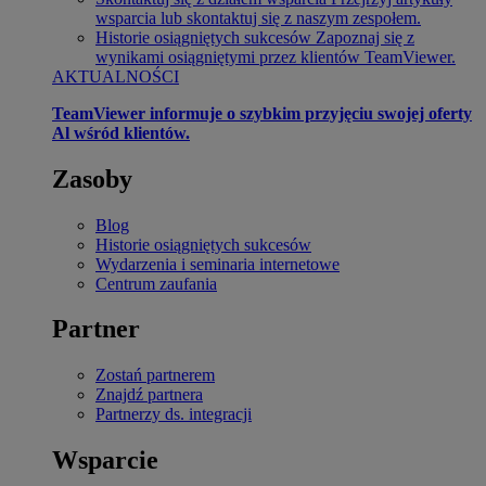
wsparcia lub skontaktuj się z naszym zespołem.
Historie osiągniętych sukcesów
Zapoznaj się z
wynikami osiągniętymi przez klientów TeamViewer.
AKTUALNOŚCI
TeamViewer informuje o szybkim przyjęciu swojej oferty
Al wśród klientów.
Zasoby
Blog
Historie osiągniętych sukcesów
Wydarzenia i seminaria internetowe
Centrum zaufania
Partner
Zostań partnerem
Znajdź partnera
Partnerzy ds. integracji
Wsparcie