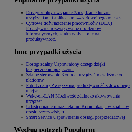
Dostęp zdalny i wsparcie
Zarządzanie ludźmi,
urządzeniami i aplikacjami — z dowolnego miejsca.
Cyfrowe doświadczenie pracowników (DEX)
Proaktywnie rozwiązywanie problemów
informatycznych, zanim wpłyną one na
produktywność.
Inne przypadki użycia
Dostęp zdalny
Usprawniony dostęp dzięki
bezpiecznemu połączeniu
Zdalne sterowanie
Kontrola urządzeń niezależnie od
platformy
Pulpit zdalny
Zwiększona produktywność z dowolnego
miejsca
Wake-on-LAN
Możliwość zdalnego aktywowania
urządzeń
Udostępnianie obrazu ekranu
Komunikacja wizualna w
czasie rzeczywistym
Smart Service
Usprawnienie obsługi posprzedażowej
Według potrzeb
Popularne