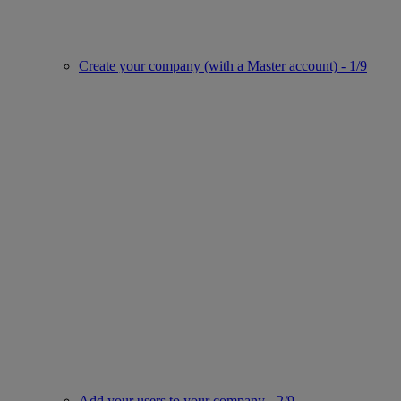
Create your company (with a Master account) - 1/9
Add your users to your company - 2/9