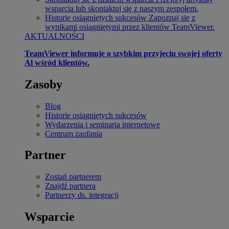
wsparcia lub skontaktuj się z naszym zespołem.
Historie osiągniętych sukcesów
Zapoznaj się z
wynikami osiągniętymi przez klientów TeamViewer.
AKTUALNOŚCI
TeamViewer informuje o szybkim przyjęciu swojej oferty
Al wśród klientów.
Zasoby
Blog
Historie osiągniętych sukcesów
Wydarzenia i seminaria internetowe
Centrum zaufania
Partner
Zostań partnerem
Znajdź partnera
Partnerzy ds. integracji
Wsparcie