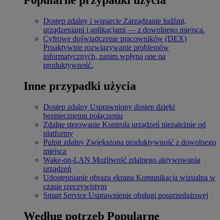
Dostęp zdalny i wsparcie
Zarządzanie ludźmi,
urządzeniami i aplikacjami — z dowolnego miejsca.
Cyfrowe doświadczenie pracowników (DEX)
Proaktywnie rozwiązywanie problemów
informatycznych, zanim wpłyną one na
produktywność.
Inne przypadki użycia
Dostęp zdalny
Usprawniony dostęp dzięki
bezpiecznemu połączeniu
Zdalne sterowanie
Kontrola urządzeń niezależnie od
platformy
Pulpit zdalny
Zwiększona produktywność z dowolnego
miejsca
Wake-on-LAN
Możliwość zdalnego aktywowania
urządzeń
Udostępnianie obrazu ekranu
Komunikacja wizualna w
czasie rzeczywistym
Smart Service
Usprawnienie obsługi posprzedażowej
Według potrzeb
Popularne