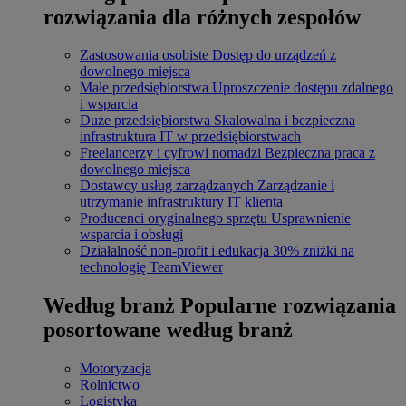
rozwiązania dla różnych zespołów
Zastosowania osobiste
Dostęp do urządzeń z
dowolnego miejsca
Małe przedsiębiorstwa
Uproszczenie dostępu zdalnego
i wsparcia
Duże przedsiębiorstwa
Skalowalna i bezpieczna
infrastruktura IT w przedsiębiorstwach
Freelancerzy i cyfrowi nomadzi
Bezpieczna praca z
dowolnego miejsca
Dostawcy usług zarządzanych
Zarządzanie i
utrzymanie infrastruktury IT klienta
Producenci oryginalnego sprzętu
Usprawnienie
wsparcia i obsługi
Działalność non-profit i edukacja
30% zniżki na
technologię TeamViewer
Według branż
Popularne rozwiązania
posortowane według branż
Motoryzacja
Rolnictwo
Logistyka