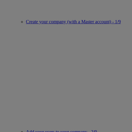
Create your company (with a Master account) - 1/9
Add your users to your company - 2/9