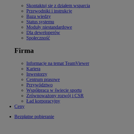
Skontaktuj się z działem wsparcia
Przewodniki i instrukcje
Baza wiedzy
Status systemu
Moduły niestandardowe
Dla deweloperów
Społeczność
Firma
Informacje na temat TeamViewer
Kariera
Inwestorzy
Centrum prasowe
Przywództwo
Współpraca w świecie sportu
Zrównoważony rozwój i CSR
Ład korporacyjny
Ceny
Bezpłatne pobieranie