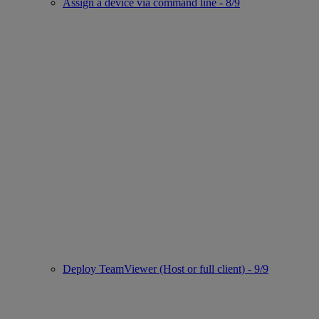
Assign a device via command line - 8/9
Deploy TeamViewer (Host or full client) - 9/9