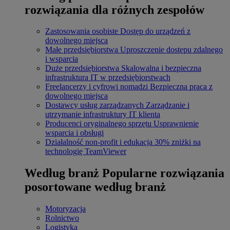
rozwiązania dla różnych zespołów
Zastosowania osobiste
Dostęp do urządzeń z
dowolnego miejsca
Małe przedsiębiorstwa
Uproszczenie dostępu zdalnego
i wsparcia
Duże przedsiębiorstwa
Skalowalna i bezpieczna
infrastruktura IT w przedsiębiorstwach
Freelancerzy i cyfrowi nomadzi
Bezpieczna praca z
dowolnego miejsca
Dostawcy usług zarządzanych
Zarządzanie i
utrzymanie infrastruktury IT klienta
Producenci oryginalnego sprzętu
Usprawnienie
wsparcia i obsługi
Działalność non-profit i edukacja
30% zniżki na
technologię TeamViewer
Według branż
Popularne rozwiązania
posortowane według branż
Motoryzacja
Rolnictwo
Logistyka