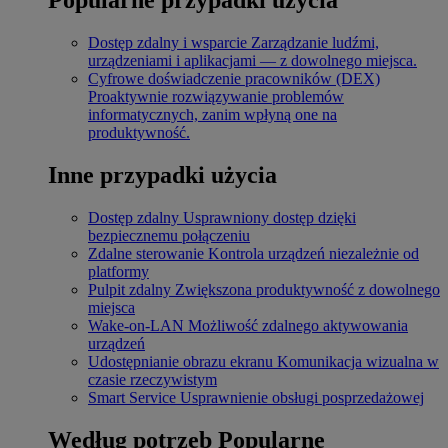
Dostęp zdalny i wsparcie
Zarządzanie ludźmi,
urządzeniami i aplikacjami — z dowolnego miejsca.
Cyfrowe doświadczenie pracowników (DEX)
Proaktywnie rozwiązywanie problemów
informatycznych, zanim wpłyną one na
produktywność.
Inne przypadki użycia
Dostęp zdalny
Usprawniony dostęp dzięki
bezpiecznemu połączeniu
Zdalne sterowanie
Kontrola urządzeń niezależnie od
platformy
Pulpit zdalny
Zwiększona produktywność z dowolnego
miejsca
Wake-on-LAN
Możliwość zdalnego aktywowania
urządzeń
Udostępnianie obrazu ekranu
Komunikacja wizualna w
czasie rzeczywistym
Smart Service
Usprawnienie obsługi posprzedażowej
Według potrzeb
Popularne