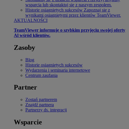
wsparcia lub skontaktuj się z naszym zespołem.
Historie osiągniętych sukcesów
Zapoznaj się z
wynikami osiągniętymi przez klientów TeamViewer.
AKTUALNOŚCI
TeamViewer informuje o szybkim przyjęciu swojej oferty
Al wśród klientów.
Zasoby
Blog
Historie osiągniętych sukcesów
Wydarzenia i seminaria internetowe
Centrum zaufania
Partner
Zostań partnerem
Znajdź partnera
Partnerzy ds. integracji
Wsparcie