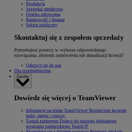
Produkcja
Sprzedaż detaliczna
Opieka zdrowotna
Bankowość i finanse
Sektor publiczny
Skontaktuj się z zespołem sprzedaży
Potrzebujesz pomocy w wyborze odpowiedniego
rozwiązania, złożeniu zamówienia lub aktualizacji licencji?
Odezwij się do nas
Dla przedsiębiorstw
Zasoby
Dowiedz się więcej o TeamViewer
Informacje na temat TeamViewer
Bezpieczne łączenie
ludzi, miejsc i rzeczy.
Zostań partnerem
Dołącz do naszego globalnego
programu partnerskiego TeamUP.
Skontaktuj się z działem wsparcia
Przejrzyj artykuły