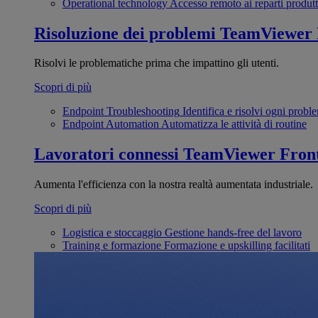
Operational technology
Accesso remoto ai reparti produtt
Risoluzione dei problemi
TeamViewer
Risolvi le problematiche prima che impattino gli utenti.
Scopri di più
Endpoint Troubleshooting
Identifica e risolvi ogni probl
Endpoint Automation
Automatizza le attività di routine
Lavoratori connessi
TeamViewer Front
Aumenta l'efficienza con la nostra realtà aumentata industriale.
Scopri di più
Logistica e stoccaggio
Gestione hands-free del lavoro
Training e formazione
Formazione e upskilling facilitati