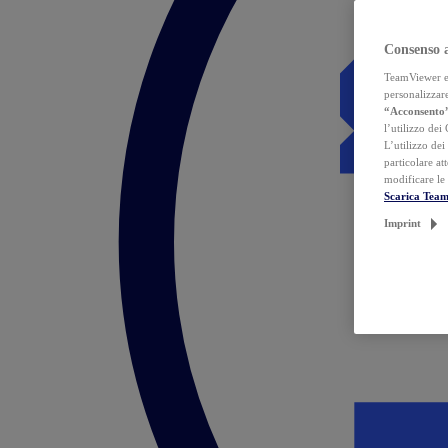
Consenso 
TeamViewer ed 
personalizzare
“Acconsento
l’utilizzo dei
L’utilizzo dei
particolare at
modificare le
Scarica Tea
Imprint