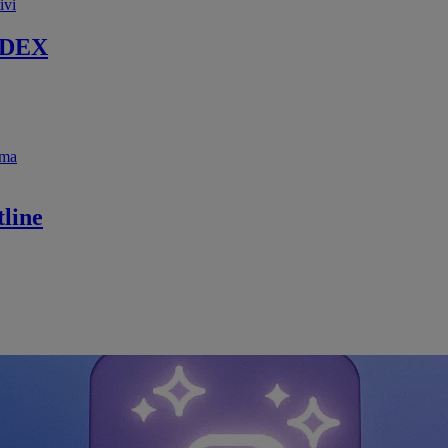
ivi
 DEX
ema
line