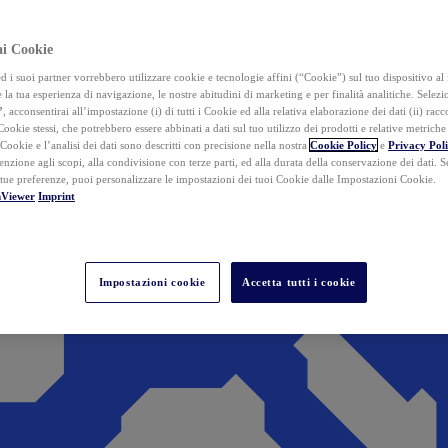
ai Cookie
i suoi partner vorrebbero utilizzare cookie e tecnologie affini (“Cookie”) sul tuo dispositivo al 
 la tua esperienza di navigazione, le nostre abitudini di marketing e per finalità analitiche. Selez
”
, acconsentirai all’impostazione (i) di tutti i Cookie ed alla relativa elaborazione dei dati (ii) racco
 Cookie stessi, che potrebbero essere abbinati a dati sul tuo utilizzo dei prodotti e relative metrich
 Cookie e l’analisi dei dati sono descritti con precisione nella nostra
Cookie Policy
e
Privacy Pol
tenzione agli scopi, alla condivisione con terze parti, ed alla durata della conservazione dei dati. S
 tue preferenze, puoi personalizzare le impostazioni dei tuoi Cookie dalle Impostazioni Cookie.
mViewer
Imprint
Impostazioni cookie
Accetta tutti i cookie