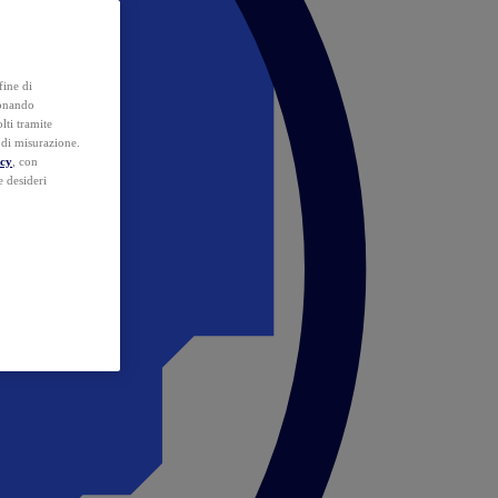
fine di
ionando
lti tramite
e di misurazione.
icy
, con
e desideri