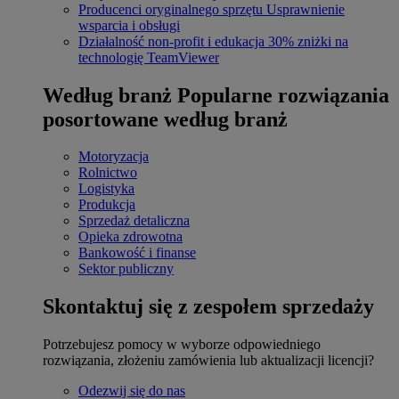
Producenci oryginalnego sprzętu
Usprawnienie
wsparcia i obsługi
Działalność non-profit i edukacja
30% zniżki na
technologię TeamViewer
Według branż
Popularne rozwiązania
posortowane według branż
Motoryzacja
Rolnictwo
Logistyka
Produkcja
Sprzedaż detaliczna
Opieka zdrowotna
Bankowość i finanse
Sektor publiczny
Skontaktuj się z zespołem sprzedaży
Potrzebujesz pomocy w wyborze odpowiedniego
rozwiązania, złożeniu zamówienia lub aktualizacji licencji?
Odezwij się do nas