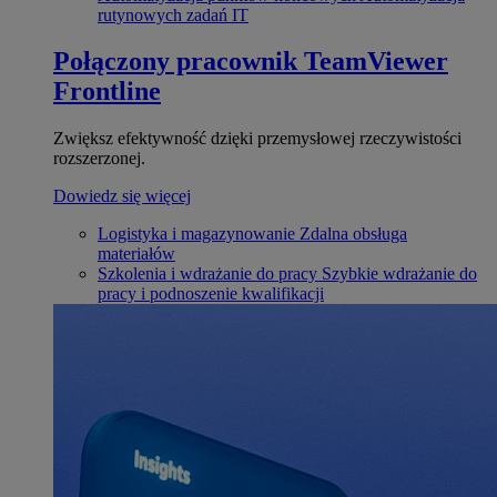
rutynowych zadań IT
Połączony pracownik
TeamViewer
Frontline
Zwiększ efektywność dzięki przemysłowej rzeczywistości
rozszerzonej.
Dowiedz się więcej
Logistyka i magazynowanie
Zdalna obsługa
materiałów
Szkolenia i wdrażanie do pracy
Szybkie wdrażanie do
pracy i podnoszenie kwalifikacji