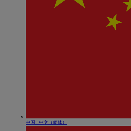
中国 - 中⽂（简体）