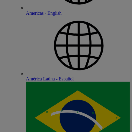
Americas - English
América Latina - Español