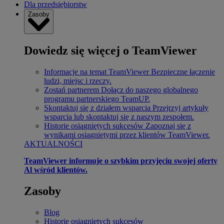
Dla przedsiębiorstw
Zasoby
Dowiedz się więcej o TeamViewer
Informacje na temat TeamViewer
Bezpieczne łączenie
ludzi, miejsc i rzeczy.
Zostań partnerem
Dołącz do naszego globalnego
programu partnerskiego TeamUP.
Skontaktuj się z działem wsparcia
Przejrzyj artykuły
wsparcia lub skontaktuj się z naszym zespołem.
Historie osiągniętych sukcesów
Zapoznaj się z
wynikami osiągniętymi przez klientów TeamViewer.
AKTUALNOŚCI
TeamViewer informuje o szybkim przyjęciu swojej oferty
Al wśród klientów.
Zasoby
Blog
Historie osiągniętych sukcesów