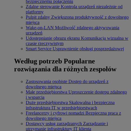
bezpiecznemu połączeniu
Zdalne sterowanie
Kontrola urządzeń niezależnie od
platformy
Pulpit zdalny
Zwiększona produktywność z dowolnego
miejsca
Wake-on-LAN
Możliwość zdalnego aktywowania
urządzeń
Udostępnianie obrazu ekranu
Komunikacja wizualna w
czasie rzeczywistym
Smart Service
Usprawnienie obsługi posprzedażowej
Według potrzeb
Popularne
rozwiązania dla różnych zespołów
Zastosowania osobiste
Dostęp do urządzeń z
dowolnego miejsca
Małe przedsiębiorstwa
Uproszczenie dostępu zdalnego
i wsparcia
Duże przedsiębiorstwa
Skalowalna i bezpieczna
infrastruktura IT w przedsiębiorstwach
Freelancerzy i cyfrowi nomadzi
Bezpieczna praca z
dowolnego miejsca
Dostawcy usług zarządzanych
Zarządzanie i
utrzymanie infrastruktury IT klienta