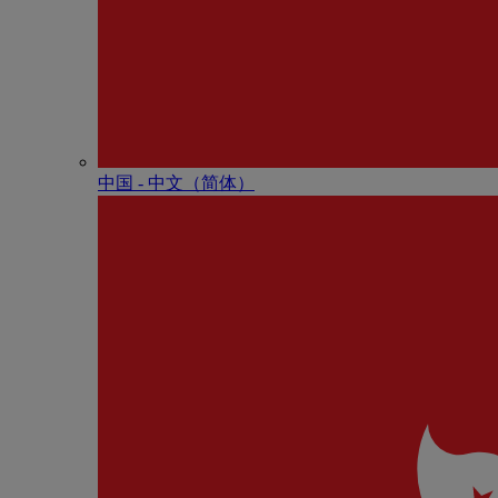
中国 - 中⽂（简体）