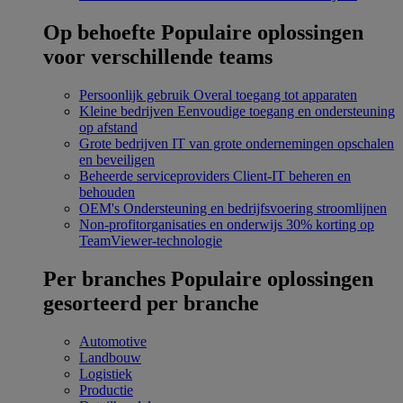
Op behoefte
Populaire oplossingen
voor verschillende teams
Persoonlijk gebruik
Overal toegang tot apparaten
Kleine bedrijven
Eenvoudige toegang en ondersteuning
op afstand
Grote bedrijven
IT van grote ondernemingen opschalen
en beveiligen
Beheerde serviceproviders
Client-IT beheren en
behouden
OEM's
Ondersteuning en bedrijfsvoering stroomlijnen
Non-profitorganisaties en onderwijs
30% korting op
TeamViewer-technologie
Per branches
Populaire oplossingen
gesorteerd per branche
Automotive
Landbouw
Logistiek
Productie