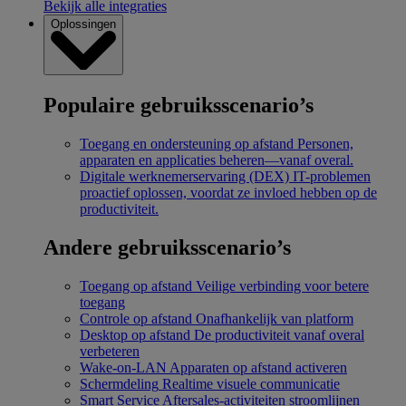
Bekijk alle integraties
Oplossingen
Populaire gebruiksscenario’s
Toegang en ondersteuning op afstand
Personen,
apparaten en applicaties beheren—vanaf overal.
Digitale werknemerservaring (DEX)
IT-problemen
proactief oplossen, voordat ze invloed hebben op de
productiviteit.
Andere gebruiksscenario’s
Toegang op afstand
Veilige verbinding voor betere
toegang
Controle op afstand
Onafhankelijk van platform
Desktop op afstand
De productiviteit vanaf overal
verbeteren
Wake-on-LAN
Apparaten op afstand activeren
Schermdeling
Realtime visuele communicatie
Smart Service
Aftersales-activiteiten stroomlijnen