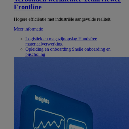
Frontline
Hogere efficiëntie met industriële aangevulde realiteit.
Meer informatie
Logistiek en magazijnopslag
Handsfree
materiaalverwerking
Opleiding en onboarding
Snelle onboarding en
bijscholing