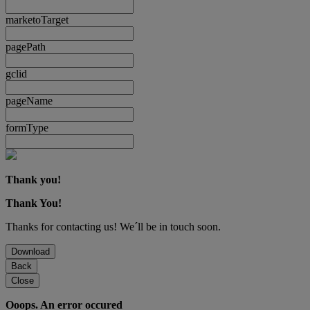
marketoTarget
pagePath
gclid
pageName
formType
Thank you!
Thank You!
Thanks for contacting us! We´ll be in touch soon.
Download
Back
Close
Ooops. An error occured