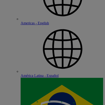
Americas - English
América Latina - Español