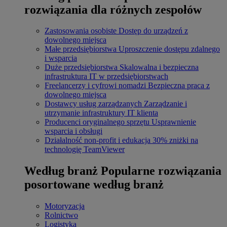
rozwiązania dla różnych zespołów
Zastosowania osobiste
Dostęp do urządzeń z
dowolnego miejsca
Małe przedsiębiorstwa
Uproszczenie dostępu zdalnego
i wsparcia
Duże przedsiębiorstwa
Skalowalna i bezpieczna
infrastruktura IT w przedsiębiorstwach
Freelancerzy i cyfrowi nomadzi
Bezpieczna praca z
dowolnego miejsca
Dostawcy usług zarządzanych
Zarządzanie i
utrzymanie infrastruktury IT klienta
Producenci oryginalnego sprzętu
Usprawnienie
wsparcia i obsługi
Działalność non-profit i edukacja
30% zniżki na
technologię TeamViewer
Według branż
Popularne rozwiązania
posortowane według branż
Motoryzacja
Rolnictwo
Logistyka