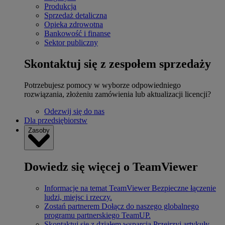
Produkcja
Sprzedaż detaliczna
Opieka zdrowotna
Bankowość i finanse
Sektor publiczny
Skontaktuj się z zespołem sprzedaży
Potrzebujesz pomocy w wyborze odpowiedniego
rozwiązania, złożeniu zamówienia lub aktualizacji licencji?
Odezwij się do nas
Dla przedsiębiorstw
Zasoby
Dowiedz się więcej o TeamViewer
Informacje na temat TeamViewer
Bezpieczne łączenie
ludzi, miejsc i rzeczy.
Zostań partnerem
Dołącz do naszego globalnego
programu partnerskiego TeamUP.
Skontaktuj się z działem wsparcia
Przejrzyj artykuły