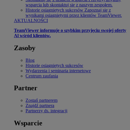
wsparcia lub skontaktuj się z naszym zespołem.
Historie osiągniętych sukcesów
Zapoznaj się z
wynikami osiągniętymi przez klientów TeamViewer.
AKTUALNOŚCI
TeamViewer informuje o szybkim przyjęciu swojej oferty
Al wśród klientów.
Zasoby
Blog
Historie osiągniętych sukcesów
Wydarzenia i seminaria internetowe
Centrum zaufania
Partner
Zostań partnerem
Znajdź partnera
Partnerzy ds. integracji
Wsparcie