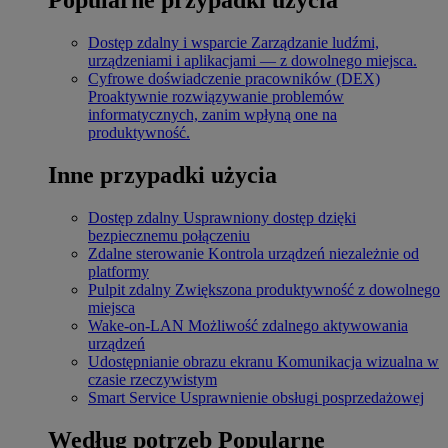
Dostęp zdalny i wsparcie
Zarządzanie ludźmi,
urządzeniami i aplikacjami — z dowolnego miejsca.
Cyfrowe doświadczenie pracowników (DEX)
Proaktywnie rozwiązywanie problemów
informatycznych, zanim wpłyną one na
produktywność.
Inne przypadki użycia
Dostęp zdalny
Usprawniony dostęp dzięki
bezpiecznemu połączeniu
Zdalne sterowanie
Kontrola urządzeń niezależnie od
platformy
Pulpit zdalny
Zwiększona produktywność z dowolnego
miejsca
Wake-on-LAN
Możliwość zdalnego aktywowania
urządzeń
Udostępnianie obrazu ekranu
Komunikacja wizualna w
czasie rzeczywistym
Smart Service
Usprawnienie obsługi posprzedażowej
Według potrzeb
Popularne