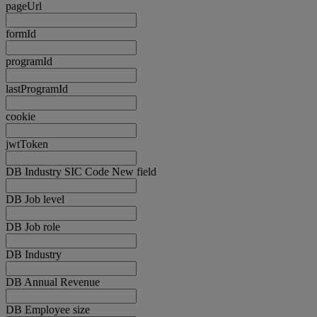
pageUrl
formId
programId
lastProgramId
cookie
jwtToken
DB Industry SIC Code New field
DB Job level
DB Job role
DB Industry
DB Annual Revenue
DB Employee size